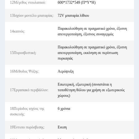
12Μέγεθος ντουλαπιού:
600*1732*549 (Π*Υ*Η)
13Ισχύον μοντέλο μπαταρίας:
72V μπαταρία λίθιου
Παρακολούθηση σε πραγματικό χρόνο, έξυπνη
14καπνός:
απενεργοποίηση, έξυπνος συναγερμός
Παρακολούθηση σε πραγματικό χρόνο, έξυπνη
15Πυροσβεστική:
απενεργοποίηση, εκκίνηση σε περίπτωση
πυρκαγιάς
16Μέθοδος Ψύξης:
Αερόψυξη
Εσωτερική, εξωτερική (συνιστάται η
17Εργασιακό περιβάλλον:
τοποθέτηση θόλου για χρήση σε εξωτερικούς
χώρους)
18Περίοδος ισχύος της
6 χρόνια
συσκευής:
19Έντυπο πυρόσβεσης:
Ενεση