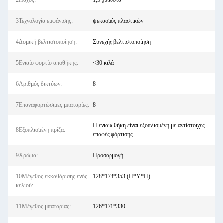
2Πάχος:
1,5 χιλιοστά
3Τεχνολογία εμφάνισης:
ψεκασμός πλαστικών
4Δομική βελτιστοποίηση:
Συνεχής βελτιστοποίηση
5Ενιαίο φορτίο αποθήκης:
<30 κιλά
6Αριθμός δικτύων:
8
7Επαναφορτώσιμες μπαταρίες:
8
Η ενιαία θήκη είναι εξοπλισμένη με αντίστοιχες
8Εξοπλισμένη πρίζα:
επαφές φόρτισης
9Χρώμα:
Προσαρμογή
10Μέγεθος εκκαθάρισης ενός
128*178*353 (Π*Υ*Η)
κελιού:
11Μέγεθος μπαταρίας:
126*171*330