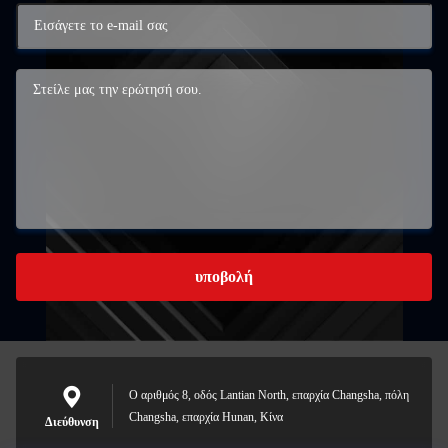
υποβολή
Ο αριθμός 8, οδός Lantian North, επαρχία Changsha, πόλη
Changsha, επαρχία Hunan, Κίνα
Διεύθυνση