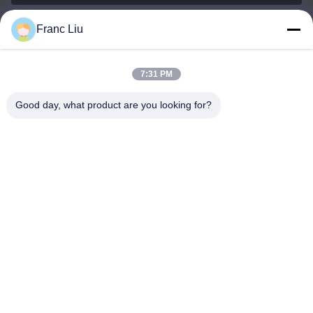
Franc Liu
sales09@vdbattery.com
Ηλεκτρονικό
7:31 PM
Good day, what product are you looking for?
0086-15367845621
Τηλεφώνημα
Hunan Wisdom Technology Co., Ltd.