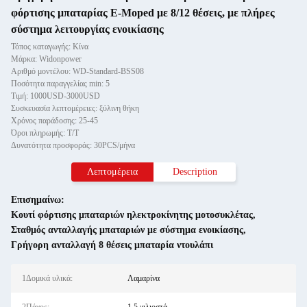
φόρτισης μπαταρίας E-Moped με 8/12 θέσεις, με πλήρες
σύστημα λειτουργίας ενοικίασης
Τόπος καταγωγής: Κίνα
Μάρκα: Widonpower
Αριθμό μοντέλου: WD-Standard-BSS08
Ποσότητα παραγγελίας min: 5
Τιμή: 1000USD-3000USD
Συσκευασία λεπτομέρειες: ξύλινη θήκη
Χρόνος παράδοσης: 25-45
Όροι πληρωμής: T/T
Δυνατότητα προσφοράς: 30PCS/μήνα
Λεπτομέρεια
Description
Επισημαίνω:
Κουτί φόρτισης μπαταριών ηλεκτροκίνητης μοτοσυκλέτας
,
Σταθμός ανταλλαγής μπαταριών με σύστημα ενοικίασης
,
Γρήγορη ανταλλαγή 8 θέσεις μπαταρία ντουλάπι
1Δομικά υλικά:
Λαμαρίνα