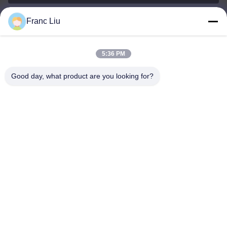
Franc Liu
sales09@vdbattery.com
E-mail
5:36 PM
Good day, what product are you looking for?
0086-15367845621
Téléphone
Hunan Wisdom Technology Co., Ltd.