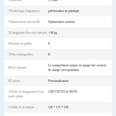
2Épaisseur:
1,5 mm
3Technologie d'apparence:
pulvérisation de plastique
4Optimisation structurelle:
Optimisation continue
5Chargement d'un seul entrepôt:
<30 kg
6Nombre de grilles:
8
7Piles rechargeables:
8
Le compartiment unique est équipé des contacts
8Prise équipée:
de charge correspondants
9Couleur:
Personnalisation
10Taille de dégagement d'une
128*178*353 (L*H*P)
seule cellule:
11Taille de la batterie:
126 * 171 * 330