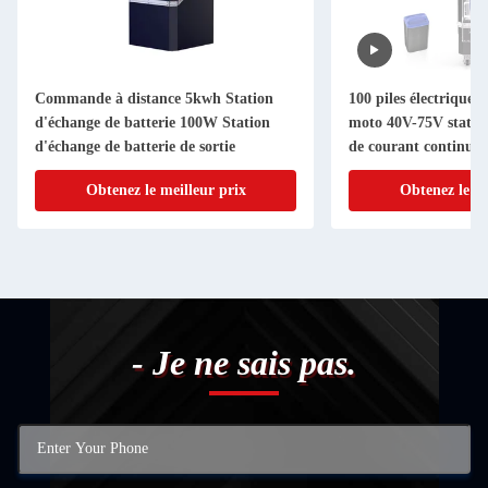
Commande à distance 5kwh Station
100 piles électriques 
d'échange de batterie 100W Station
moto 40V-75V statio
d'échange de batterie de sortie
de courant continu
Obtenez le meilleur prix
Obtenez le me
- Je ne sais pas.