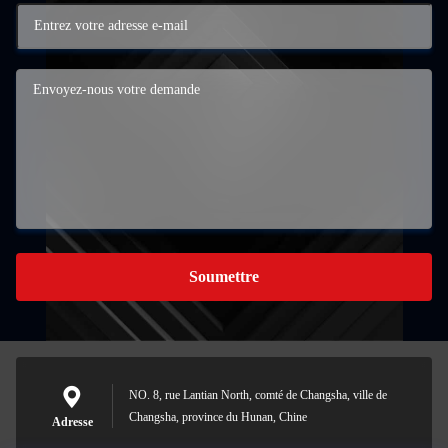
Soumettre
NO. 8, rue Lantian North, comté de Changsha, ville de
Changsha, province du Hunan, Chine
Adresse