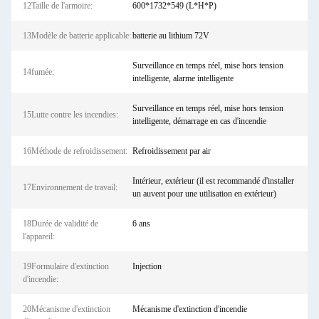
12Taille de l'armoire:
600*1732*549 (L*H*P)
13Modèle de batterie applicable:
batterie au lithium 72V
Surveillance en temps réel, mise hors tension
14fumée:
intelligente, alarme intelligente
Surveillance en temps réel, mise hors tension
15Lutte contre les incendies:
intelligente, démarrage en cas d'incendie
16Méthode de refroidissement:
Refroidissement par air
Intérieur, extérieur (il est recommandé d'installer
17Environnement de travail:
un auvent pour une utilisation en extérieur)
18Durée de validité de
6 ans
l'appareil:
19Formulaire d'extinction
Injection
d'incendie:
20Mécanisme d'extinction
Mécanisme d'extinction d'incendie