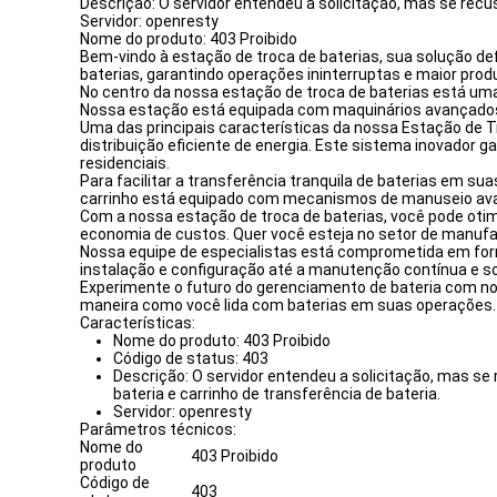
Descrição: O servidor entendeu a solicitação, mas se recu
Servidor: openresty
Nome do produto: 403 Proibido
Bem-vindo à estação de troca de baterias, sua solução def
baterias, garantindo operações ininterruptas e maior produ
No centro da nossa estação de troca de baterias está uma
Nossa estação está equipada com maquinários avançados e
Uma das principais características da nossa Estação de 
distribuição eficiente de energia. Este sistema inovador
residenciais.
Para facilitar a transferência tranquila de baterias em 
carrinho está equipado com mecanismos de manuseio avanç
Com a nossa estação de troca de baterias, você pode otim
economia de custos. Quer você esteja no setor de manufat
Nossa equipe de especialistas está comprometida em forne
instalação e configuração até a manutenção contínua e so
Experimente o futuro do gerenciamento de bateria com no
maneira como você lida com baterias em suas operações. Ab
Características:
Nome do produto: 403 Proibido
Código de status: 403
Descrição: O servidor entendeu a solicitação, mas se 
bateria e carrinho de transferência de bateria.
Servidor: openresty
Parâmetros técnicos:
Nome do
403 Proibido
produto
Código de
403