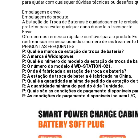
para ajudar com quaisquer dúvidas técnicas ou desafios q
Embalagem e envio:
Embalagem do produto:
A Estação de Troca de Baterias é cuidadosamente embala
protetor para evitar qualquer dano durante o transporte.
Envio:
Oferecemos remessa rápida e confiável para o produto Esta
rastrear sua remessa usando o número de rastreamento fo
PERGUNTAS FREQUENTES:
P: Qual é a marca da estação de troca de bateria?
R: A marca é Widonpower.
P: Qual é o número do modelo da estação de troca de ba
R: O número do modelo é WD-STATION-021.
P: Onde é fabricada a estação de troca de bateria?
R: A estação de troca de bateria é fabricada na China.
P: Qual é a quantidade mínima de pedido da estação de 
R: A quantidade mínima do pedido é de 1 unidade.
P: Quais são as condições de pagamento disponíveis pa
R: As condições de pagamento disponíveis incluem L/C, 