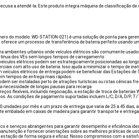
recusa a atendê-la. Este produto integra máquina de classificação de 
mero do modelo: WD-STATION-021) é uma solução de ponta para gerenc
or oferece um processo de transferência de bateria perfeito usando um
para ambientes urbanos onde veículos elétricos são comumente usados 
ontínua dos VEs sem longos tempos de carregamento.
e veículos elétricos podem ser estrategicamente posicionadas ao long
ciais com alto uso de bateria. Isso ajuda a minimizar o tempo de inat
 veículos elétricos de entrega podem se beneficiar das Estações de T
em tempos de entrega mais rápidos.
odem ser instaladas perto de atrações turísticas ou rotas cênicas fre
m a necessidade de longas pausas para recarga.
eços flexíveis, incluindo negociação, a estação de troca de bateria
ricos. As condições de pagamento suportadas incluem L/C, D/A, D/P, 
0 unidades por mês e um prazo de entrega que varia de 25 a 45 dias
e embalado em caixas de madeira para garantir transporte e entrega
o e serviços abrangentes para garantir desempenho e eficiência ideai
e manutenção e fornecer orientações sobre as melhores práticas de u
 estação de forma segura e eficaz. Nosso compromisso com a satisf