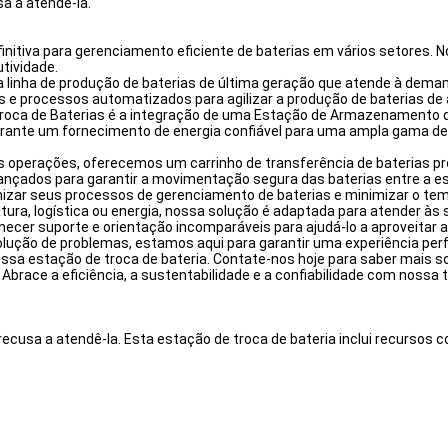
sa a atendê-la.
initiva para gerenciamento eficiente de baterias em vários setores. N
tividade.
 linha de produção de baterias de última geração que atende à deman
 processos automatizados para agilizar a produção de baterias de a
Troca de Baterias é a integração de uma Estação de Armazenamento 
 garante um fornecimento de energia confiável para uma ampla gama de
suas operações, oferecemos um carrinho de transferência de baterias
ados para garantir a movimentação segura das baterias entre a esta
izar seus processos de gerenciamento de baterias e minimizar o temp
ura, logística ou energia, nossa solução é adaptada para atender às 
cer suporte e orientação incomparáveis ​​para ajudá-lo a aproveitar
lução de problemas, estamos aqui para garantir uma experiência perf
ssa estação de troca de bateria. Contate-nos hoje para saber mais s
race a eficiência, a sustentabilidade e a confiabilidade com nossa t
recusa a atendê-la. Esta estação de troca de bateria inclui recursos 