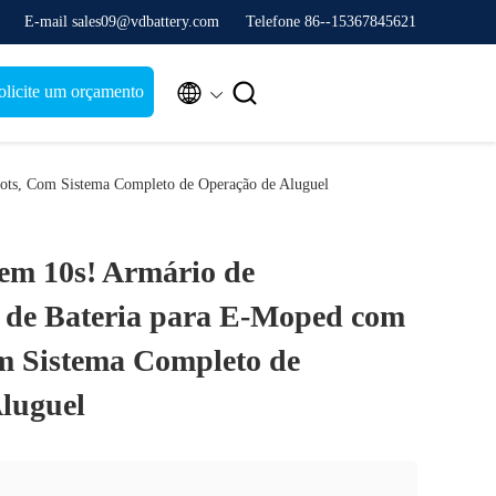
E-mail sales09@vdbattery.com
Telefone 86--15367845621


olicite um orçamento
ots, Com Sistema Completo de Operação de Aluguel
em 10s! Armário de
 de Bateria para E-Moped com
om Sistema Completo de
luguel