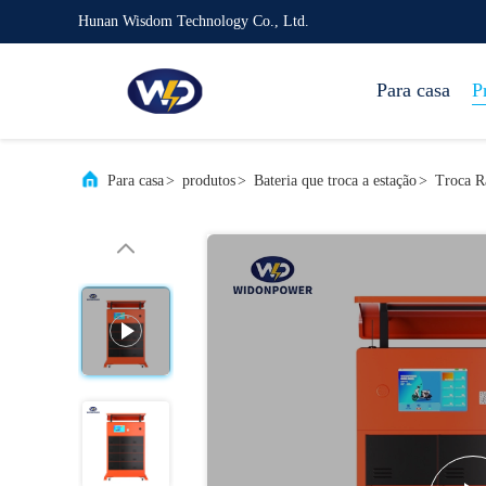
Hunan Wisdom Technology Co., Ltd.
Para casa
P
Para casa
>
produtos
>
Bateria que troca a estação
>
Troca R