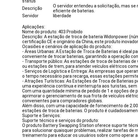
status
O servidor entendeu a solicitação, mas se 
Descrição
eficiente de baterias.
Servidor
liberdade
Aplicações:
Nome do produto: 403 Proibido
Descrição: A estação de troca de bateria Widonpower (nú
certificação CE e originário da China, este produto inovad
Ocasiões e cenários de aplicação do produto:
- Áreas Urbanas: A Estação de Troca de Baterias é ideal 
conveniente de trocar baterias, garantindo a operação c
- Transporte público: As estações de troca de baterias d
ou estações de trem, para atender veículos elétricos comer
- Serviços de Logística e Entrega: As empresas que operam
o tempo necessário para recarga, essas estações permit
- Atrações Turísticas: As Estações de Troca de Baterias p
uma experiência contínua e ininterrupta aos turistas, se
Com uma quantidade mínima de pedido de 1 e opções de pr
aprimorar o gerenciamento de sua frota de veículos elét
convenientes para compradores globais.
Além disso, com uma capacidade de fornecimento de 2.00
estações de troca de baterias. O produto é cuidadosament
Suporte e Serviços:
Suporte técnico e serviços do produto:
O produto Battery Swapping Station oferece suporte técnic
para solucionar quaisquer problemas, realizar tarefas d
treinamento para educar os usuários sobre como operar a