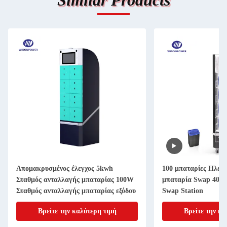
Similar Products
Απομακρυσμένος έλεγχος 5kwh
100 μπαταρίες Ηλεκ
Σταθμός ανταλλαγής μπαταρίας 100W
μπαταρία Swap 40V
Σταθμός ανταλλαγής μπαταρίας εξόδου
Swap Station
Βρείτε την καλύτερη τιμή
Βρείτε την κα