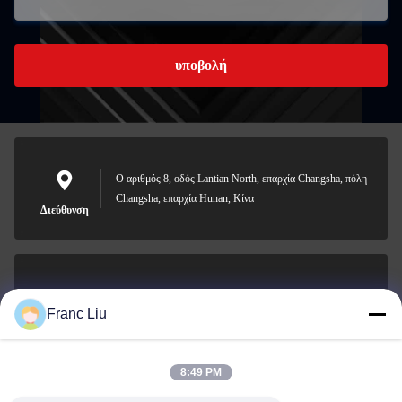
υποβολή
Ο αριθμός 8, οδός Lantian North, επαρχία Changsha, πόλη
Changsha, επαρχία Hunan, Κίνα
Διεύθυνση
sales09@vdbattery.com
Franc Liu
Ηλεκτρονικό
8:49 PM