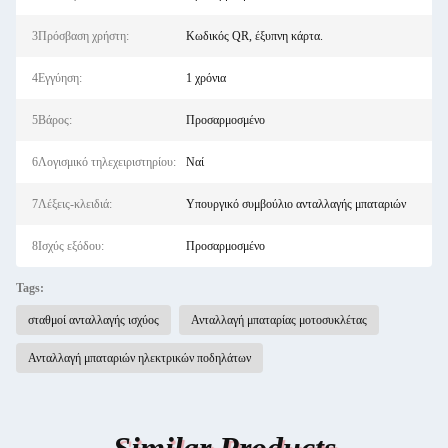
3Πρόσβαση χρήστη:
Κωδικός QR, έξυπνη κάρτα.
4Εγγύηση:
1 χρόνια
5Βάρος:
Προσαρμοσμένο
6Λογισμικό τηλεχειριστηρίου:
Ναί
7Λέξεις-κλειδιά:
Υπουργικό συμβούλιο ανταλλαγής μπαταριών
8Ισχύς εξόδου:
Προσαρμοσμένο
Tags:
σταθμοί ανταλλαγής ισχύος
Ανταλλαγή μπαταρίας μοτοσυκλέτας
Ανταλλαγή μπαταριών ηλεκτρικών ποδηλάτων