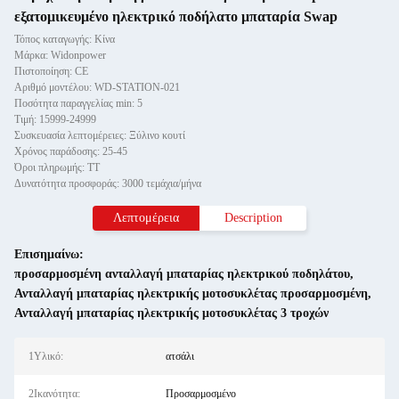
εξατομικευμένο ηλεκτρικό ποδήλατο μπαταρία Swap
Τόπος καταγωγής: Κίνα
Μάρκα: Widonpower
Πιστοποίηση: CE
Αριθμό μοντέλου: WD-STATION-021
Ποσότητα παραγγελίας min: 5
Τιμή: 15999-24999
Συσκευασία λεπτομέρειες: Ξύλινο κουτί
Χρόνος παράδοσης: 25-45
Όροι πληρωμής: ΤΤ
Δυνατότητα προσφοράς: 3000 τεμάχια/μήνα
Λεπτομέρεια
Description
Επισημαίνω:
προσαρμοσμένη ανταλλαγή μπαταρίας ηλεκτρικού ποδηλάτου
,
Ανταλλαγή μπαταρίας ηλεκτρικής μοτοσυκλέτας προσαρμοσμένη
,
Ανταλλαγή μπαταρίας ηλεκτρικής μοτοσυκλέτας 3 τροχών
1Υλικό:
ατσάλι
2Ικανότητα:
Προσαρμοσμένο