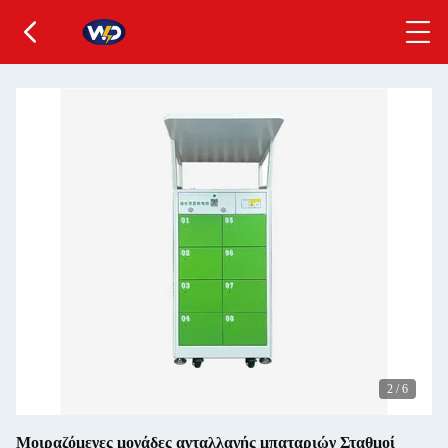
2
/
6
Μοιραζόμενες μονάδες ανταλλαγής μπαταριών Σταθμοί