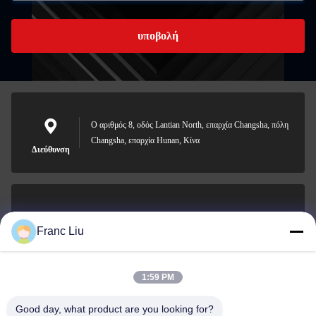
υποβολή
Ο αριθμός 8, οδός Lantian North, επαρχία Changsha, πόλη
Changsha, επαρχία Hunan, Κίνα
Διεύθυνση
sales09@vdbattery.com
Franc Liu
Ηλεκτρονικό
1:59 PM
Good day, what product are you looking for?
0086-15367845621