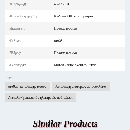
3Παραγωγή:
40-75V DC
4Πρόσβαση χρήστη:
Κωδικός QR, έξυπνη κάρτα.
5Ικανότητα:
Προσαρμοσμένο
6Υλικό:
ατσάλι
7Βάρος:
Προσαρμοσμένο
8Χρήση για:
Μοτοσικλέτα/ Σκουτέρ/ Ρίκσα
Tags:
σταθμοί ανταλλαγής ισχύος
Ανταλλαγή μπαταρίας μοτοσυκλέτας
Ανταλλαγή μπαταριών ηλεκτρικών ποδηλάτων
Similar Products