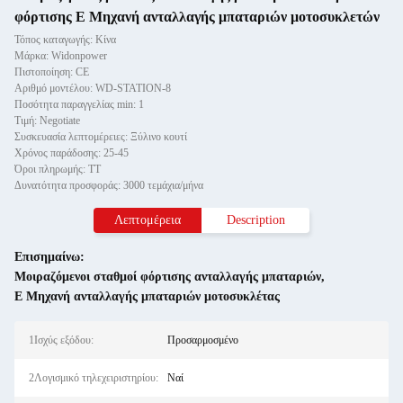
φόρτισης E Μηχανή ανταλλαγής μπαταριών μοτοσυκλετών
Τόπος καταγωγής: Κίνα
Μάρκα: Widonpower
Πιστοποίηση: CE
Αριθμό μοντέλου: WD-STATION-8
Ποσότητα παραγγελίας min: 1
Τιμή: Negotiate
Συσκευασία λεπτομέρειες: Ξύλινο κουτί
Χρόνος παράδοσης: 25-45
Όροι πληρωμής: ΤΤ
Δυνατότητα προσφοράς: 3000 τεμάχια/μήνα
Λεπτομέρεια
Description
Επισημαίνω:
Μοιραζόμενοι σταθμοί φόρτισης ανταλλαγής μπαταριών
,
E Μηχανή ανταλλαγής μπαταριών μοτοσυκλέτας
1Ισχύς εξόδου:
Προσαρμοσμένο
2Λογισμικό τηλεχειριστηρίου:
Ναί