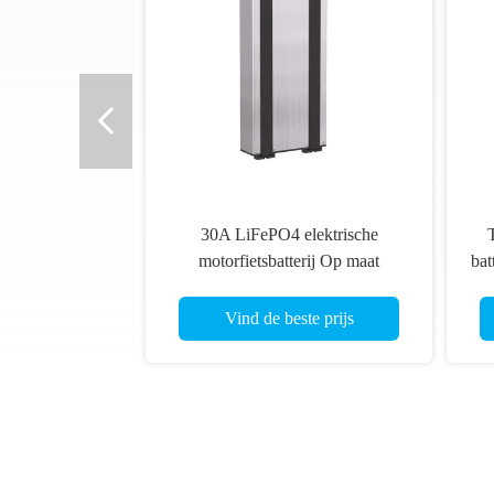
30A LiFePO4 elektrische
T
motorfietsbatterij Op maat
bat
gemaakte elektrische
voertuigbatterij
Vind de beste prijs