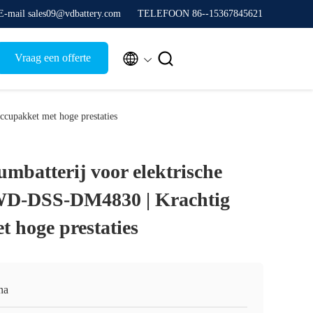
E-mail sales09@vdbattery.com
TELEFOON 86--15367845621


Vraag een offerte
cupakket met hoge prestaties
mbatterij voor elektrische
 WD-DSS-DM4830 | Krachtig
t hoge prestaties
na