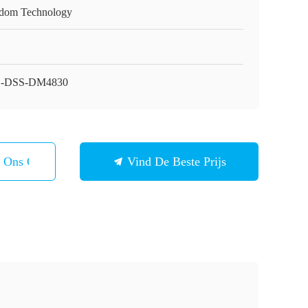
dom Technology
-DSS-DM4830
t Ons Op
Vind De Beste Prijs