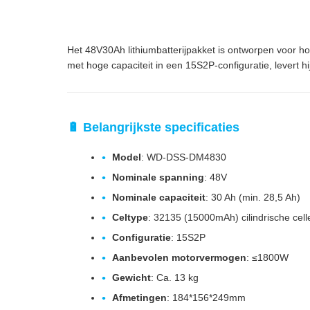
Het 48V30Ah lithiumbatterijpakket is ontworpen voor ho
met hoge capaciteit in een 15S2P-configuratie, levert 
🔋 Belangrijkste specificaties
Model
: WD-DSS-DM4830
Nominale spanning
: 48V
Nominale capaciteit
: 30 Ah (min. 28,5 Ah)
Celtype
: 32135 (15000mAh) cilindrische cell
Configuratie
: 15S2P
Aanbevolen motorvermogen
: ≤1800W
Gewicht
: Ca. 13 kg
Afmetingen
: 184*156*249mm