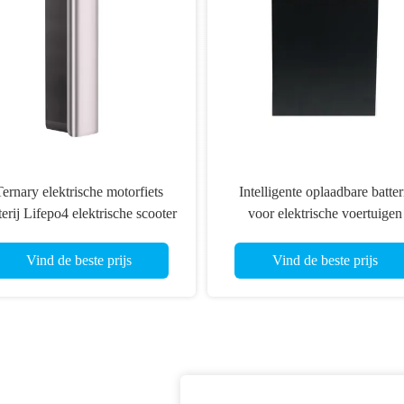
ernary elektrische motorfiets
Intelligente oplaadbare batter
terij Lifepo4 elektrische scooter
voor elektrische voertuigen
batterij
72V50AH Elektrische
motorfietsbatterij
Vind de beste prijs
Vind de beste prijs