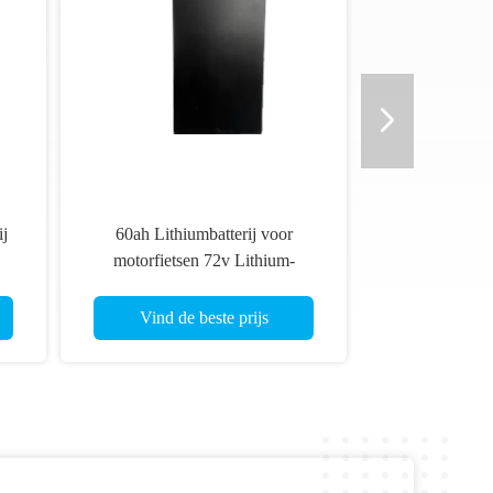
ij
60ah Lithiumbatterij voor
motorfietsen 72v Lithium-
ionbatterij voor motorfietsen
Vind de beste prijs