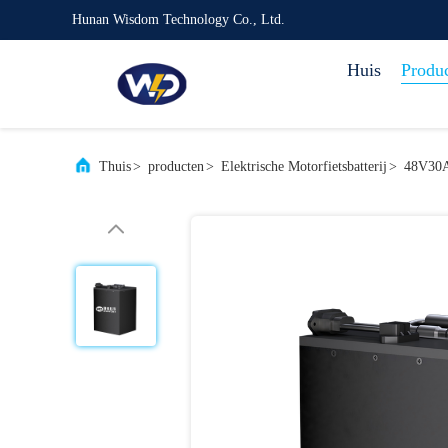
Hunan Wisdom Technology Co., Ltd.
Huis
Produ
Thuis
>
producten
>
Elektrische Motorfietsbatterij
>
48V30Ah