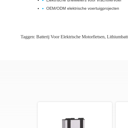
Elektrische driewielers voor vrachtvervoer
OEM/ODM elektrische voertuigprojecten
Taggen:
Batterij Voor Elektrische Motorfietsen
,
Lithiumbatt
o