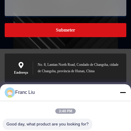
Submeter
No. 8, Lantian North Road, Condado de Changsha, cidade
de Changsha, província de Hunan, China
Endereço
Franc Liu
sales09@vdbattery.com
E-mail
3:40 PM
Good day, what product are you looking for?