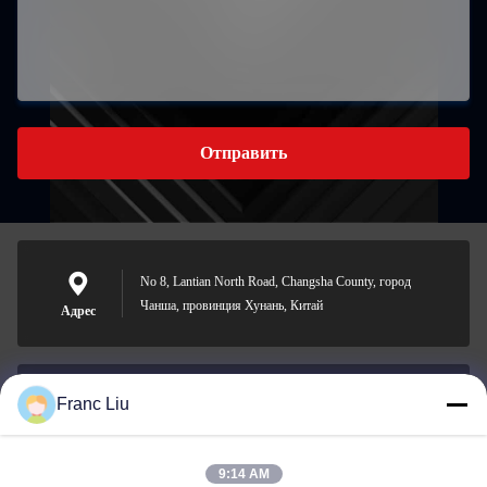
Отправить
No 8, Lantian North Road, Changsha County, город
Чанша, провинция Хунань, Китай
Адрес
Franc Liu
sales09@vdbattery.com
Электронная
почта
9:14 AM