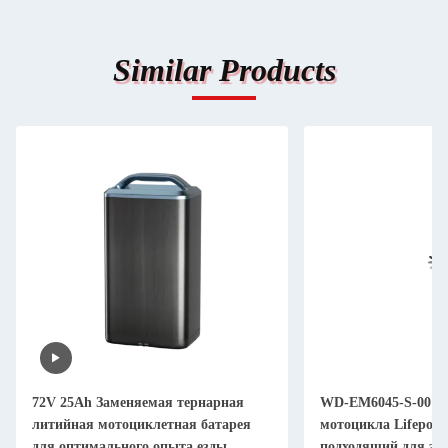
Similar Products
72V 25Ah Заменяемая тернарная
WD-EM6045-S-001 
литийная мотоциклетная батарея
мотоцикла Lifepo4,
для оптимального опыта езды
подходящий для эк