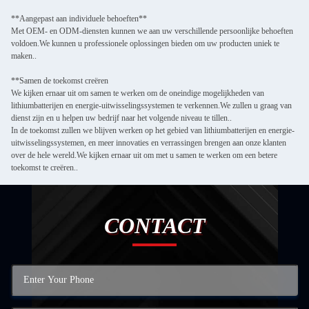
**Aangepast aan individuele behoeften**
Met OEM- en ODM-diensten kunnen we aan uw verschillende persoonlijke behoeften
voldoen.We kunnen u professionele oplossingen bieden om uw producten uniek te
maken..
**Samen de toekomst creëren
We kijken ernaar uit om samen te werken om de oneindige mogelijkheden van
lithiumbatterijen en energie-uitwisselingssystemen te verkennen.We zullen u graag van
dienst zijn en u helpen uw bedrijf naar het volgende niveau te tillen..
In de toekomst zullen we blijven werken op het gebied van lithiumbatterijen en energie-
uitwisselingssystemen, en meer innovaties en verrassingen brengen aan onze klanten
over de hele wereld.We kijken ernaar uit om met u samen te werken om een betere
toekomst te creëren..
CONTACT