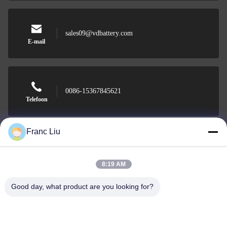
sales09@vdbattery.com
E-mail
0086-15367845621
Telefoon
Franc Liu
Hunan Wisdom Technology Co., Ltd.
8:19 AM
Good day, what product are you looking for?