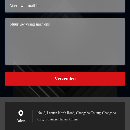
Verzenden
No. 8, Lantian North Road, Changsha County, Changsha
City, provincie Hunan, China
Adres