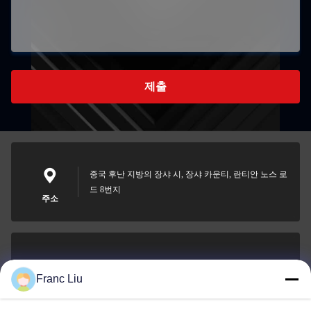
제출
중국 후난 지방의 장샤 시, 장샤 카운티, 란티안 노스 로
드 8번지
주소
sales09@vdbattery.com
Franc Liu
이메일