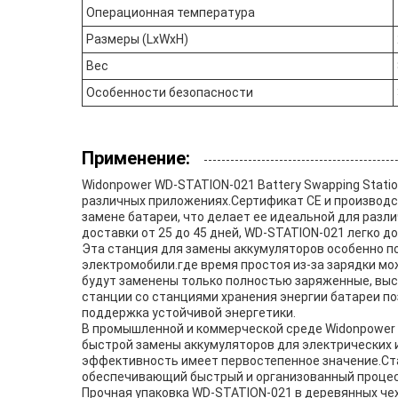
Операционная температура
Размеры (LxWxH)
Вес
Особенности безопасности
Применение:
Widonpower WD-STATION-021 Battery Swapping Stati
различных приложениях.Сертификат CE и производс
замене батареи, что делает ее идеальной для разл
доставки от 25 до 45 дней, WD-STATION-021 легко 
Эта станция для замены аккумуляторов особенно п
электромобили.где время простоя из-за зарядки мо
будут заменены только полностью заряженные, выс
станции со станциями хранения энергии батареи по
поддержка устойчивой энергетики.
В промышленной и коммерческой среде Widonpower
быстрой замены аккумуляторов для электрических и
эффективность имеет первостепенное значение.Ста
обеспечивающий быстрый и организованный процесс
Прочная упаковка WD-STATION-021 в деревянных чехла