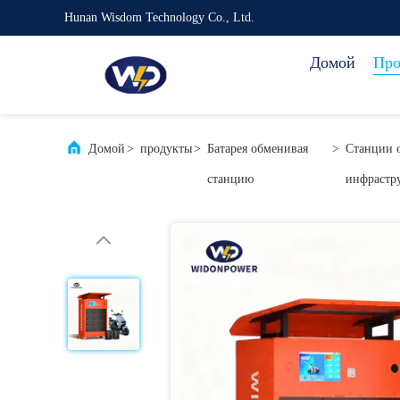
Hunan Wisdom Technology Co., Ltd.
Домой
Про
Домой
>
продукты
>
Батарея обменивая
>
Станции 
станцию
инфрастр