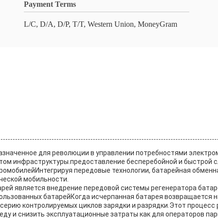
Payment Terms
L/C, D/A, D/P, T/T, Western Union, MoneyGram
дназначенное для революции в управлении потребностями элект
ом инфраструктуры.предоставление бесперебойной и быстрой сл
ромобилейИнтегрируя передовые технологии, батарейная обменна
ческой мобильности.
арей является внедрение передовой системы регенератора батар
ользованных батарейКогда исчерпанная батарея возвращается на
серию контролируемых циклов зарядки и разрядки.Этот процесс 
ду и снизить эксплуатационные затраты как для операторов парк