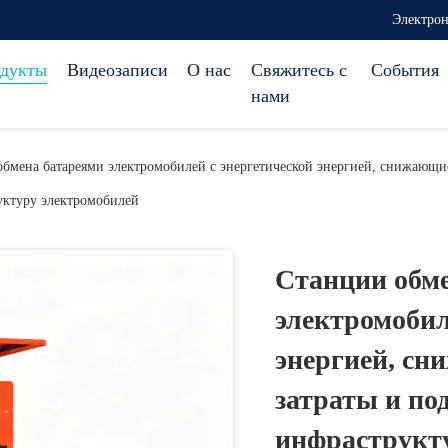
Электрон
дукты
Видеозаписи
О нас
Свяжитесь с
События
нами
обмена батареями электромобилей с энергетической энергией, снижающ
уктуру электромобилей
Станции обм
электромобил
энергией, с
затраты и п
инфраструкт