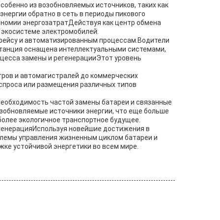
собенно из возобновляемых источников, таких как
энергии обратно в сеть в периоды пикового
кономии энергозатратДействуя как центр обмена
в экосистеме электромобилей.
рфейсу и автоматизированным процессам.Водители
Станция оснащена интеллектуальными системами,
оцесса замены и регенерацииЭтот уровень
тров и автомагистралей до коммерческих
спроса или размещения различных типов
еобходимость частой замены батареи и связанные
зобновляемые источники энергии, что еще больше
более экологичное транспортное будущее.
регенерацияИспользуя новейшие достижения в
блемы управления жизненным циклом батареи и
ке устойчивой энергетики во всем мире.