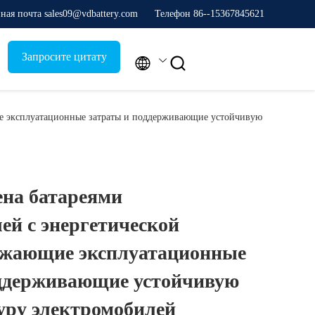
ная почта sales09@vdbattery.com
Телефон 86--15367845621
Запросите цитату


ие эксплуатационные затраты и поддерживающие устойчивую
ена батареями
ей с энергетической
нижающие эксплуатационные
оддерживающие устойчивую
уру электромобилей