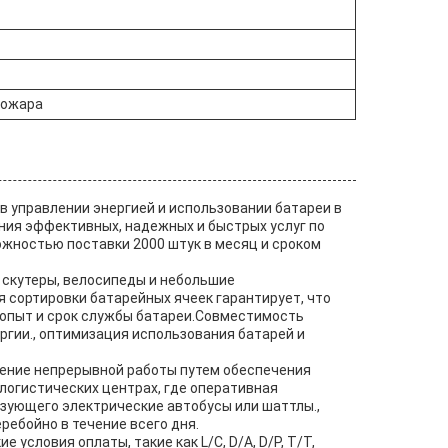
пожара
в управлении энергией и использовании батареи в
ния эффективных, надежных и быстрых услуг по
ожностью поставки 2000 штук в месяц и сроком
 скутеры, велосипеды и небольшие
 сортировки батарейных ячеек гарантирует, что
 опыт и срок службы батареи.Совместимость
ргии., оптимизация использования батарей и
ение непрерывной работы путем обеспечения
логистических центрах, где оперативная
зующего электрические автобусы или шаттлы.,
ебойно в течение всего дня.
условия оплаты, такие как L/C, D/A, D/P, T/T,