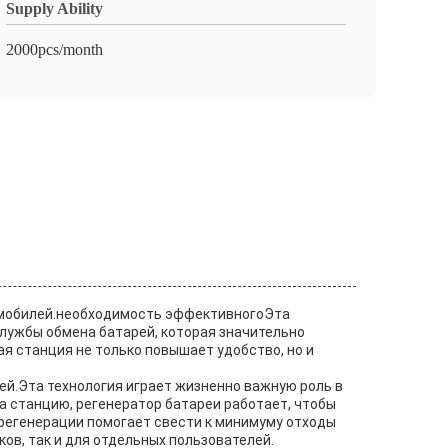
Supply Ability
2000pcs/month
ромобилей.необходимость эффективногоЭта
ужбы обмена батарей, которая значительно
я станция не только повышает удобство, но и
ей.Эта технология играет жизненно важную роль в
 станцию, регенератор батареи работает, чтобы
регенерации помогает свести к минимуму отходы
ов, так и для отдельных пользователей.