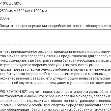
-10°C до 50°C
2500 мм х 1500 мм х 1800 мм
800 кг
Защита от перенапряжения, аварийная остановка, обнаружение 
on - это инновационное решение, предназначенное для революции 
тво в Китае, эта передовая станция предназначена для обеспече
ичных сценариев, где быстрая замена батареи необходима.С возм
доступен для удовлетворения растущих потребностей рынка.
одходит для автопарков электромобилей, включая электрические
жет быть резко сокращеноЕго плавная интеграция с машинами для
ококачественные батареи, что улучшит общий пользовательский
зволяет ей служить критическим узлом в управлении потоком эне
 WD-STATION-021 служит надежным энергетическим узлом,облегч
нструментов и машинЭто особенно полезно в складах, заводах и 
нция идеально подходит для общественного транспорта, исполь
 замены батареи, чтобы транспортные средства работали беспер
х обеспечивает безопасную доставку и обработку, а также гибкие 