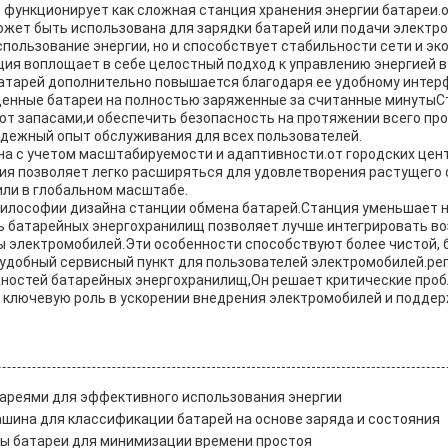
 функционирует как сложная станция хранения энергии батареи.о
жет быть использована для зарядки батарей или подачи электро
пользование энергии, но и способствует стабильности сети и э
анция воплощает в себе целостный подход к управлению энергией 
атарей дополнительно повышается благодаря ее удобному инте
щенные батареи на полностью заряженные за считанные минуты
ют запасами,и обеспечить безопасность на протяжении всего пр
адежный опыт обслуживания для всех пользователей.
ана с учетом масштабируемости и адаптивности.от городских цен
ия позволяет легко расширяться для удовлетворения растущего 
ли в глобальном масштабе.
илософии дизайна станции обмена батарей.Станция уменьшает н
 батарейных энергохранилищ позволяет лучше интегрировать во
 электромобилей.Эти особенности способствуют более чистой, 
то удобный сервисный пункт для пользователей электромобилей.
жностей батарейных энергохранилищ,Он решает критические про
 ключевую роль в ускорении внедрения электромобилей и поддерж
ареями для эффективного использования энергии
шина для классификации батарей на основе заряда и состояния
ы батареи для минимизации времени простоя