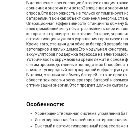
В дополнение к регенерации батареи станция также
солнечная энергия или ветерЗапашенная энергия мо
спроса.Эта возможность не только оптимизирует ис
батареями, так и как объект хранения энергии, ст
Операционная эффективность станции по обмену б
электромобилей могут быстро заменить свои исто
которые контролируют состояние батареи, управля
автоматизации и умного управления гарантирует н
Кроме того, станция для обмена батарей разработ
автопарков и жилых домовЕго модульная конструкц
аккумуляторов.поддержка перехода на электромоби
Устойчивость окружающей среды лежит в основе ф
с этим производственные последствия.Способность
снижает углеродный след зарядной инфраструктуры
В целом, станция по обмену батарей - это не прос
области технологии регенератора батарей и возмо
оптимизации энергии.Этот продукт должен сыграть
Особенности:
Усовершенствованная система управления бат
Интегрированная батарейная сортировочная ма
Быстрый и автоматизированный процесс замен