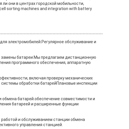
 ли они в центрах городской мобильности,
l sorting machines and integration with battery
 для электромобилей.Регулярное обслуживание и
ии замены батареи.Мы предлагаем дистанционную
ления программного обеспечения, аппаратную
ффективности, включая проверку механических
я системы обработки батарейПлановые инспекции
и обмена батарей.обеспечение совместимости и
ления батареей и расширенные функции
 работой и обслуживанием станции обмена
ективного управления станцией.