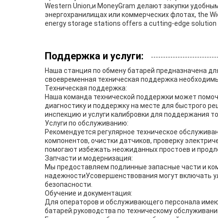
Western Union,и MoneyGram делают закупки удобным
энергохранилищах или коммерческих флотах, the Widon
energy storage stations offers a cutting-edge solution
Поддержка и услуги:
Наша станция по обмену батарей предназначена дл
своевременная техническая поддержка необходимы
Техническая поддержка:
Наша команда технической поддержки может помоч
диагностику и поддержку на месте для быстрого р
инспекцию и услуги калибровки для поддержания т
Услуги по обслуживанию:
Рекомендуется регулярное техническое обслуживан
компонентов, очистки датчиков, проверку электри
помогают избежать неожиданных простоев и продл
Запчасти и модернизация:
Мы предоставляем подлинные запасные части и ко
надежностиУсовершенствования могут включать ул
безопасности.
Обучение и документация:
Для операторов и обслуживающего персонала имею
батарей.руководства по техническому обслуживани