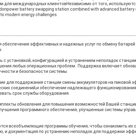
и для международных клиентовНезависимо от того, используются
power battery swapping station combined with advanced battery cel
 to modern energy challenges.
я обеспечения эффективных и надежных услуг по обмену батарей
.
ь с установкой, конфигурацией и устранением неполадок станц
ешения любых операционных проблем.. Поддержка включает обнов
очности и безопасности системы.
ие для поддержания станции смены аккумуляторов на пиковой э
ческих соединений,и обеспечение надлежащего функционировани
евать срок службы оборудования.
мплекты обновления для повышения возможностей Вашей станци
учшения программного обеспечения, улучшенные системы управ
тся всеобъемлющие программы обучения, чтобы ознакомить их с
ю, и документация по устранению неполадок для поддержки эфф