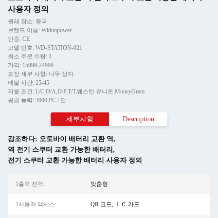
사용자 정의
원래 장소: 중국
브랜드 이름: Widonpower
인증: CE
모델 번호: WD-STATION-021
최소 주문 수량: 1
가격: 15999-24999
포장 세부 사항: 나무 상자
배달 시간: 25-45
지불 조건: L/C,D/A,D/P,T/T,웨스턴 유니온,MoneyGram
공급 능력: 3000 PC / 달
세부사항
Description
강조하다:
오토바이 배터리 교환 역
,
역 전기 스쿠터 교환 가능한 배터리
,
전기 스쿠터 교환 가능한 배터리 사용자 정의
1출력 전력:
맞춤형
2사용자 액세스:
QR 코드, ＩＣ 카드