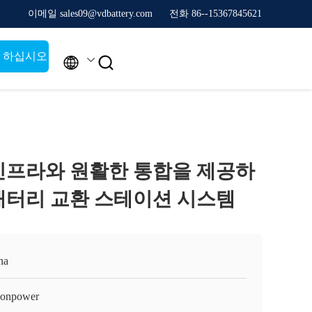
이메일 sales09@vdbattery.com
전화 86--15367845621
청 하십시오


인프라와 원활한 통합을 제공하
배터리 교환 스테이션 시스템
na
onpower