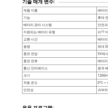
기술 매개 변수:
제품 이름
배터리
기능
휴대 
배터리 관리 시스템
안전과
지원되는 배터리 유형
리?? 
교환 시간
배터리
용량
최대 
충전 전압
5V에서 
충전 전류
배터리 
통신 인터페이스
원격 배
크기
1200m
작동 온도
0°C ~ 
안전성
과부하
응용 프로그램: