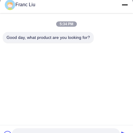
sales09@vdbattery.com
Franc Liu
E-mail
5:34 PM
Good day, what product are you looking for?
0086-15367845621
Telefone
Hunan Wisdom Technology Co., Ltd.