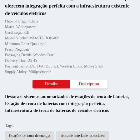
oferecem integração perfeita com a infraestrutura existente
de veículos elétricos
Place of Origin: China
Marca: Widonpower
Certificação: CE
Model Number: WD-STATION-021
Minimum Order Quantity: 1
Preço: Negotiate
Packaging Details: Wooden Case
Delivery Time: 25-45
Payment Terms: L/C, D/A, D/P, T/T, Western Union, MoneyGram
Supply Ability: 2000pcs/month
Detalhe
Description
Destacar:
sistemas automatizados de estações de troca de baterias
,
Estação de troca de baterias com integração perfeita
,
Infraestrutura de troca de baterias de veículos elétricos
Tags:
Estações de troca de energia
Troca de bateria de motocicleta