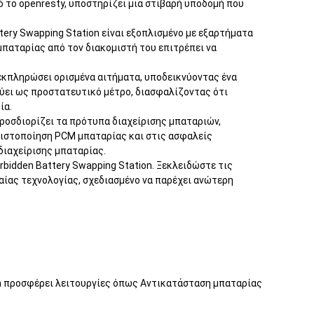
 το openresty, υποστηρίζει μια στιβαρή υποδομή που
tery Swapping Station είναι εξοπλισμένο με εξαρτήματα
μπαταρίας από τον διακομιστή του επιτρέπει να
 εκπληρώσει ορισμένα αιτήματα, υποδεικνύοντας ένα
εύει ως προστατευτικό μέτρο, διασφαλίζοντας ότι
ία.
ροσδιορίζει τα πρότυπα διαχείρισης μπαταριών,
τιστοποίηση PCM μπαταρίας και στις ασφαλείς
διαχείρισης μπαταρίας.
bidden Battery Swapping Station. Ξεκλειδώστε τις
ίας τεχνολογίας, σχεδιασμένο να παρέχει ανώτερη
ion προσφέρει λειτουργίες όπως Αντικατάσταση μπαταρίας