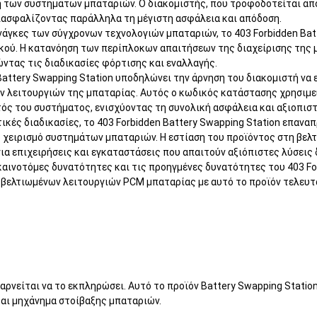
 των συστημάτων μπαταριών. Ο διακομιστής, που τροφοδοτείται από
διασφαλίζοντας παράλληλα τη μέγιστη ασφάλεια και απόδοση.
νάγκες των σύγχρονων τεχνολογιών μπαταριών, το 403 Forbidden Bat
ικού. Η κατανόηση των περίπλοκων απαιτήσεων της διαχείρισης της 
ντας τις διαδικασίες φόρτισης και εναλλαγής.
Battery Swapping Station υποδηλώνει την άρνηση του διακομιστή να
ων λειτουργιών της μπαταρίας. Αυτός ο κωδικός κατάστασης χρησιμ
ός του συστήματος, ενισχύοντας τη συνολική ασφάλεια και αξιοπιστ
ές διαδικασίες, το 403 Forbidden Battery Swapping Station επαναπ
 χειρισμό συστημάτων μπαταριών. Η εστίαση του προϊόντος στη βελ
για επιχειρήσεις και εγκαταστάσεις που απαιτούν αξιόπιστες λύσεις 
καινοτόμες δυνατότητες και τις προηγμένες δυνατότητες του 403 For
βελτιωμένων λειτουργιών PCM μπαταρίας με αυτό το προϊόν τελευτα
 αρνείται να το εκπληρώσει. Αυτό το προϊόν Battery Swapping Stat
αι μηχάνημα στοίβαξης μπαταριών.