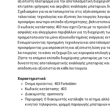
αξιόπιστη πλατφόρμα για την αποτελεσματική διαχείριση
επιτρέπει γρήγορες και ακριβείς εναλλαγές μπαταριών, 
Σχεδιασμένο για να ανταποκρίνεται στις εξελισσόμενες α
τελευταίας τεχνολογίας και έξυπνες λειτουργίες λογισμ
προσφέρει ανώτερο επίπεδο εξυπηρέτησης, βελτιστοποιώ
Ο κωδικός κατάστασης 403 που σχετίζεται με το προϊόν 
ασφαλές και ελεγχόμενο περιβάλλον για τη διαχείριση τ
πραγματοποιούνται μόνο εξουσιοδοτημένες ενέργειες εντ
Ενσωματώνοντας προηγμένη τεχνολογία και αποτελεσματικ
προσφέροντας μια απρόσκοπτη και αξιόπιστη λύση για το
λειτουργίες το κάνει να ξεχωρίζει ως κορυφαία επιλογή 
Ζήστε το επόμενο επίπεδο διαχείρισης μπαταρίας με τις 
δυνατότητες αποτελεσματικής εναλλαγής μπαταρίας και 
απόδοση και αξιοπιστία σε κάθε λειτουργία.
Χαρακτηριστικά:
Όνομα προϊόντος: 403 Forbidden
Κωδικός κατάστασης: 403
Διακομιστής: openresty
Περιγραφή: Ο διακομιστής κατάλαβε το αίτημα, αλλά
κινητού τηλεφώνου, γραμμή παραγωγής μπαταριών κ