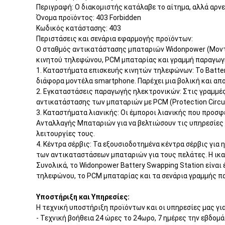
Περιγραφή: Ο διακομιστής κατάλαβε το αίτημα, αλλά αρνε
Όνομα προϊόντος: 403 Forbidden
Κωδικός κατάστασης: 403
Περιστάσεις και σενάρια εφαρμογής προϊόντων:
Ο σταθμός αντικατάστασης μπαταριών Widonpower (Μοντέ
κινητού τηλεφώνου, PCM μπαταρίας και γραμμή παραγωγή
1. Καταστήματα επισκευής κινητών τηλεφώνων: Το Batter
διάφορα μοντέλα smartphone. Παρέχει μια βολική και απ
2. Εγκαταστάσεις παραγωγής ηλεκτρονικών: Στις γραμμέ
αντικατάστασης των μπαταριών με PCM (Protection Circu
3. Καταστήματα λιανικής: Οι έμποροι λιανικής που προ
Ανταλλαγής Μπαταριών για να βελτιώσουν τις υπηρεσίες
λειτουργίες τους.
4. Κέντρα σέρβις: Τα εξουσιοδοτημένα κέντρα σέρβις γι
των αντικαταστάσεων μπαταριών για τους πελάτες. Η ικ
Συνολικά, το Widonpower Battery Swapping Station είναι
τηλεφώνου, το PCM μπαταρίας και τα σενάρια γραμμής π
Υποστήριξη και Υπηρεσίες:
Η τεχνική υποστήριξη προϊόντων και οι υπηρεσίες μας γ
- Τεχνική βοήθεια 24 ώρες το 24ωρο, 7 ημέρες την εβδομ