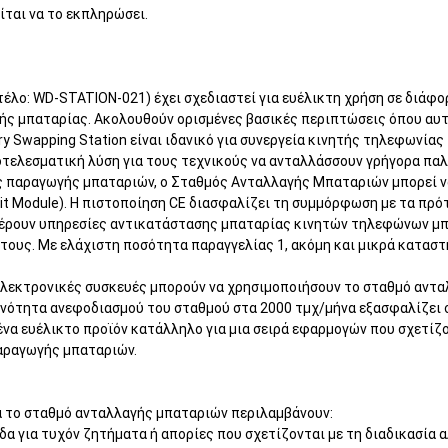
ίται να το εκπληρώσει.
λο: WD-STATION-021) έχει σχεδιαστεί για ευέλικτη χρήση σε διάφο
ς μπαταρίας. Ακολουθούν ορισμένες βασικές περιπτώσεις όπου αυτό
y Swapping Station είναι ιδανικό για συνεργεία κινητής τηλεφωνία
οτελεσματική λύση για τους τεχνικούς να ανταλλάσσουν γρήγορα παλι
ς παραγωγής μπαταριών, ο Σταθμός Ανταλλαγής Μπαταριών μπορεί να 
it Module). Η πιστοποίηση CE διασφαλίζει τη συμμόρφωση με τα πρ
σφέρουν υπηρεσίες αντικατάστασης μπαταρίας κινητών τηλεφώνων μ
 τους. Με ελάχιστη ποσότητα παραγγελίας 1, ακόμη και μικρά κατασ
α ηλεκτρονικές συσκευές μπορούν να χρησιμοποιήσουν το σταθμό αντ
ανότητα ανεφοδιασμού του σταθμού στα 2000 τμχ/μήνα εξασφαλίζει 
 ένα ευέλικτο προϊόν κατάλληλο για μια σειρά εφαρμογών που σχετί
αραγωγής μπαταριών.
ια το σταθμό ανταλλαγής μπαταριών περιλαμβάνουν:
άδα για τυχόν ζητήματα ή απορίες που σχετίζονται με τη διαδικασία 