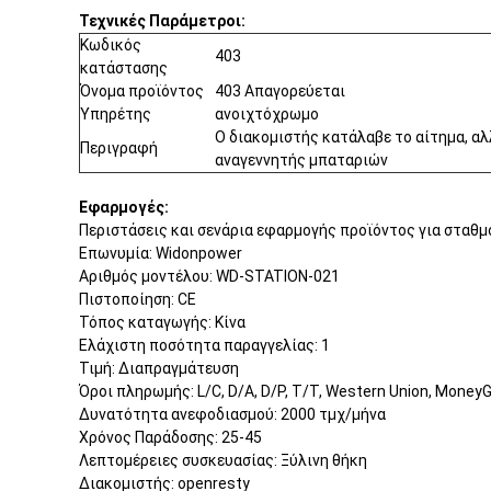
Τεχνικές Παράμετροι:
Κωδικός
403
κατάστασης
Όνομα προϊόντος
403 Απαγορεύεται
Υπηρέτης
ανοιχτόχρωμο
Ο διακομιστής κατάλαβε το αίτημα, α
Περιγραφή
αναγεννητής μπαταριών
Εφαρμογές:
Περιστάσεις και σενάρια εφαρμογής προϊόντος για στα
Επωνυμία: Widonpower
Αριθμός μοντέλου: WD-STATION-021
Πιστοποίηση: CE
Τόπος καταγωγής: Κίνα
Ελάχιστη ποσότητα παραγγελίας: 1
Τιμή: Διαπραγμάτευση
Όροι πληρωμής: L/C, D/A, D/P, T/T, Western Union, Money
Δυνατότητα ανεφοδιασμού: 2000 τμχ/μήνα
Χρόνος Παράδοσης: 25-45
Λεπτομέρειες συσκευασίας: Ξύλινη θήκη
Διακομιστής: openresty