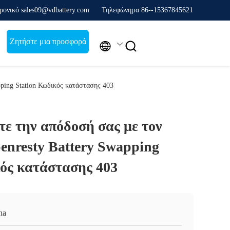
ρονικό sales09@vdbattery.com
Τηλεφώνημα 86--15367845621
Ζητήστε μια προσφορά


pping Station Κωδικός κατάστασης 403
ε την απόδοσή σας με τον
enresty Battery Swapping
κός κατάστασης 403
na