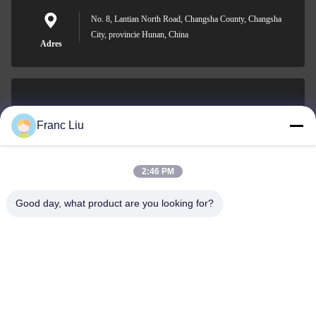
No. 8, Lantian North Road, Changsha County, Changsha
City, provincie Hunan, China
Adres
sales09@vdbattery.com
Franc Liu
E-mail
2:46 PM
Good day, what product are you looking for?
0086-15367845621
Telefoon