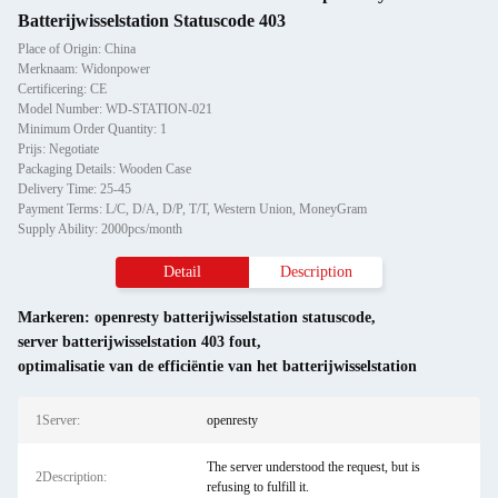
Batterijwisselstation Statuscode 403
Place of Origin: China
Merknaam: Widonpower
Certificering: CE
Model Number: WD-STATION-021
Minimum Order Quantity: 1
Prijs: Negotiate
Packaging Details: Wooden Case
Delivery Time: 25-45
Payment Terms: L/C, D/A, D/P, T/T, Western Union, MoneyGram
Supply Ability: 2000pcs/month
Detail
Description
Markeren:
openresty batterijwisselstation statuscode
,
server batterijwisselstation 403 fout
,
optimalisatie van de efficiëntie van het batterijwisselstation
1Server:
openresty
The server understood the request, but is
2Description:
refusing to fulfill it.