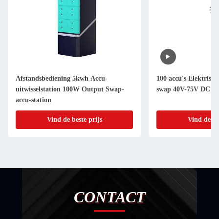
Afstandsbediening 5kwh Accu-
100 accu's Elektrisch
uitwisselstation 100W Output Swap-
swap 40V-75V DC Po
accu-station
Vind de beste prijs
Vind de be
CONTACT