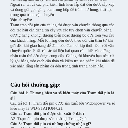
Ngoài ra, tất cả các phụ kiện, linh kiện lắp đặt đều được sắp xếp
và đóng gói gọn gàng bên trong hộp để tránh hư hỏng, thất lạc
trong quá trình vận chuyển.
Vận chuyển:
Trạm trao đổi pin của chúng tôi được vận chuyển thông qua các
đối tác hậu cần đáng tin cậy với các tùy chọn vận chuyển bằng
đường hàng không, đường biển hoặc đường bộ dựa trên yêu cầu
của khách hàng. Mỗi lô hàng đều được theo dõi cẩn thận từ khi
gửi đến khi giao hàng để đảm bảo đến nơi kịp thời. Đối với vận
chuyển quốc tế, tất cả các tài liệu hải quan cần thiết và chứng
nhận tuân thủ đều được cung cấp. Chúng tôi khuyên bạn nên xử
lý gói hàng một cách cẩn thận và kiểm tra sản phẩm khi nhận để
xác nhận rằng sản phẩm đã đến trong tình trạng hoàn hảo.
Câu hỏi thường gặp:
Câu hỏi 1: Thương hiệu và số kiểu máy của Trạm đổi pin là
gì?
Câu trả lời 1: Trạm đổi pin được sản xuất bởi Widonpower và số
kiểu máy là WD-STATION-021.
Câu 2: Trạm đổi pin được sản xuất ở đâu?
A2: Trạm đổi pin được sản xuất tại Trung Quốc.
Câu 3: Trạm đổi pin có những chứng nhận gì?