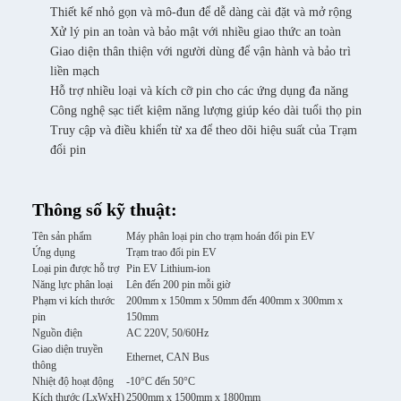
Thiết kế nhỏ gọn và mô-đun để dễ dàng cài đặt và mở rộng
Xử lý pin an toàn và bảo mật với nhiều giao thức an toàn
Giao diện thân thiện với người dùng để vận hành và bảo trì
liền mạch
Hỗ trợ nhiều loại và kích cỡ pin cho các ứng dụng đa năng
Công nghệ sạc tiết kiệm năng lượng giúp kéo dài tuổi thọ pin
Truy cập và điều khiển từ xa để theo dõi hiệu suất của Trạm
đổi pin
Thông số kỹ thuật:
Tên sản phẩm
Máy phân loại pin cho trạm hoán đổi pin EV
Ứng dụng
Trạm trao đổi pin EV
Loại pin được hỗ trợ
Pin EV Lithium-ion
Năng lực phân loại
Lên đến 200 pin mỗi giờ
Phạm vi kích thước
200mm x 150mm x 50mm đến 400mm x 300mm x
pin
150mm
Nguồn điện
AC 220V, 50/60Hz
Giao diện truyền
Ethernet, CAN Bus
thông
Nhiệt độ hoạt động
-10°C đến 50°C
Kích thước (LxWxH)
2500mm x 1500mm x 1800mm