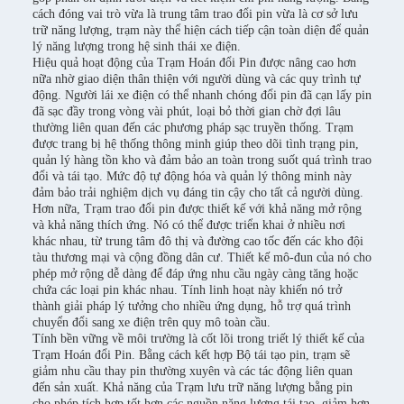
cách đóng vai trò vừa là trung tâm trao đổi pin vừa là cơ sở lưu
trữ năng lượng, trạm này thể hiện cách tiếp cận toàn diện để quản
lý năng lượng trong hệ sinh thái xe điện.
Hiệu quả hoạt động của Trạm Hoán đổi Pin được nâng cao hơn
nữa nhờ giao diện thân thiện với người dùng và các quy trình tự
động. Người lái xe điện có thể nhanh chóng đổi pin đã cạn lấy pin
đã sạc đầy trong vòng vài phút, loại bỏ thời gian chờ đợi lâu
thường liên quan đến các phương pháp sạc truyền thống. Trạm
được trang bị hệ thống thông minh giúp theo dõi tình trạng pin,
quản lý hàng tồn kho và đảm bảo an toàn trong suốt quá trình trao
đổi và tái tạo. Mức độ tự động hóa và quản lý thông minh này
đảm bảo trải nghiệm dịch vụ đáng tin cậy cho tất cả người dùng.
Hơn nữa, Trạm trao đổi pin được thiết kế với khả năng mở rộng
và khả năng thích ứng. Nó có thể được triển khai ở nhiều nơi
khác nhau, từ trung tâm đô thị và đường cao tốc đến các kho đội
tàu thương mại và cộng đồng dân cư. Thiết kế mô-đun của nó cho
phép mở rộng dễ dàng để đáp ứng nhu cầu ngày càng tăng hoặc
chứa các loại pin khác nhau. Tính linh hoạt này khiến nó trở
thành giải pháp lý tưởng cho nhiều ứng dụng, hỗ trợ quá trình
chuyển đổi sang xe điện trên quy mô toàn cầu.
Tính bền vững về môi trường là cốt lõi trong triết lý thiết kế của
Trạm Hoán đổi Pin. Bằng cách kết hợp Bộ tái tạo pin, trạm sẽ
giảm nhu cầu thay pin thường xuyên và các tác động liên quan
đến sản xuất. Khả năng của Trạm lưu trữ năng lượng bằng pin
cho phép tích hợp tốt hơn các nguồn năng lượng tái tạo, giảm hơn