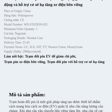
động và hỗ trợ cơ sở hạ tầng xe điện bền vững
Place of Origin: China
Hàng hiệu: Widonpower
Chứng nhận: CE
Model Number: WD-STATION-021
Minimum Order Quantity: 1
Giá bán: Negotiate
Packaging Details: Wooden Case
Delivery Time: 25-45
Payment Terms: L/C, D/A, D/P, T/T, Western Union, MoneyGram
Supply Ability: 2000pcs/month
Làm nổi bật:
Trạm đổi pin EV để giảm chi phí
,
Trạm pin xe điện bền vững
,
Trạm đổi pin với hỗ trợ cơ sở hạ tầng
Mô tả sản phẩm:
Trạm hoán đổi pin là một giải pháp sáng tạo được thiết kế nhằm
cách mạng hóa cách xe điện (EV) quản lý nhu cầu năng lượng của
chúng. Khi nhu cầu vận chuyển bền vững tăng lên, nhu cầu về các