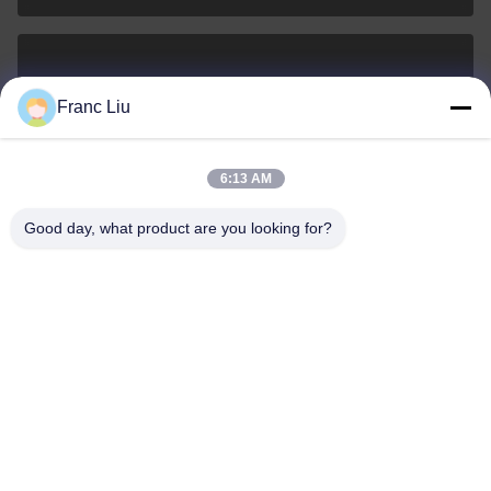
sales09@vdbattery.com
Franc Liu
E-mail
6:13 AM
Good day, what product are you looking for?
0086-15367845621
Điện thoại
Hunan Wisdom Technology Co., Ltd.