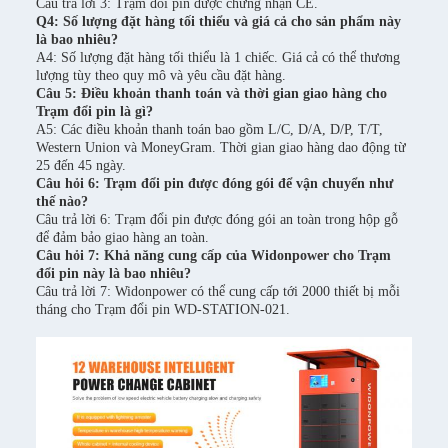
Câu trả lời 3: Trạm đổi pin được chứng nhận CE.
Q4: Số lượng đặt hàng tối thiểu và giá cả cho sản phẩm này
là bao nhiêu?
A4: Số lượng đặt hàng tối thiểu là 1 chiếc. Giá cả có thể thương
lượng tùy theo quy mô và yêu cầu đặt hàng.
Câu 5: Điều khoản thanh toán và thời gian giao hàng cho
Trạm đổi pin là gì?
A5: Các điều khoản thanh toán bao gồm L/C, D/A, D/P, T/T,
Western Union và MoneyGram. Thời gian giao hàng dao động từ
25 đến 45 ngày.
Câu hỏi 6: Trạm đổi pin được đóng gói để vận chuyển như
thế nào?
Câu trả lời 6: Trạm đổi pin được đóng gói an toàn trong hộp gỗ
để đảm bảo giao hàng an toàn.
Câu hỏi 7: Khả năng cung cấp của Widonpower cho Trạm
đổi pin này là bao nhiêu?
Câu trả lời 7: Widonpower có thể cung cấp tới 2000 thiết bị mỗi
tháng cho Trạm đổi pin WD-STATION-021.