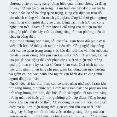
phương pháp bổ sung năng lượng hiệu quả, nhanh chóng và đáng
tin cậy trở nên tối quan trọng. Trạm hiện đại này đóng vai trò là
thành phần cơ sở hạ tầng quan trọng, cung cấp dịch vụ trao đổi
pin nhanh chóng và liền mạch giúp giảm đáng kể thời gian ngừng
hoạt động cho người dùng xe điện. Bằng cách tích hợp các công
nghệ tiên tiến, Trạm đổi pin không chỉ nâng cao sự tiện lợi mà
còn góp phần thúc đẩy việc áp dụng rộng rãi hơn phương tiện di
chuyển bằng điện.
Một trong những tính năng nổi bật của Trạm hoán đổi pin này là
việc tích hợp hệ thống tái tạo pin tiên tiến. Công nghệ này đóng
một vai trò quan trọng trong việc kéo dài tuổi thọ và hiệu suất của
pin đã qua sử dụng. Khi pin cạn kiệt được đưa trở lại trạm, Bộ tái
tạo pin sẽ hoạt động để khôi phục công suất và hiệu suất thông
qua một loạt chu kỳ sạc và xả được kiểm soát. Quá trình tái tạo
này giúp giảm thiểu lãng phí pin, giảm tác động đến môi trường
và giảm chi phí vận hành cho người vận hành đội xe cũng như
người dùng cá nhân.
Ngoài việc tái tạo pin, trạm còn có chức năng như một Trạm lưu
trữ năng lượng pin phức tạp. Chức năng kép này cho phép nó lưu
trữ năng lượng dư thừa, đặc biệt là từ các nguồn tái tạo như năng
lượng mặt trời hoặc gió, trong những giờ thấp điểm. Năng lượng
được lưu trữ sau đó có thể được sử dụng để sạc pin hoặc cung cấp
điện trở lại lưới điện trong thời gian có nhu cầu cao nhất. Khả
năng này không chỉ tối ưu hóa việc sử dụng năng lượng mà còn
góp phần ổn định lưới điện và tiết kiệm chi phí năng lượng. Bằng