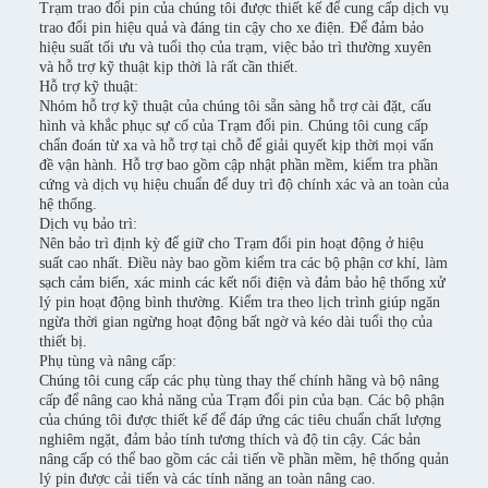
Trạm trao đổi pin của chúng tôi được thiết kế để cung cấp dịch vụ
trao đổi pin hiệu quả và đáng tin cậy cho xe điện. Để đảm bảo
hiệu suất tối ưu và tuổi thọ của trạm, việc bảo trì thường xuyên
và hỗ trợ kỹ thuật kịp thời là rất cần thiết.
Hỗ trợ kỹ thuật:
Nhóm hỗ trợ kỹ thuật của chúng tôi sẵn sàng hỗ trợ cài đặt, cấu
hình và khắc phục sự cố của Trạm đổi pin. Chúng tôi cung cấp
chẩn đoán từ xa và hỗ trợ tại chỗ để giải quyết kịp thời mọi vấn
đề vận hành. Hỗ trợ bao gồm cập nhật phần mềm, kiểm tra phần
cứng và dịch vụ hiệu chuẩn để duy trì độ chính xác và an toàn của
hệ thống.
Dịch vụ bảo trì:
Nên bảo trì định kỳ để giữ cho Trạm đổi pin hoạt động ở hiệu
suất cao nhất. Điều này bao gồm kiểm tra các bộ phận cơ khí, làm
sạch cảm biến, xác minh các kết nối điện và đảm bảo hệ thống xử
lý pin hoạt động bình thường. Kiểm tra theo lịch trình giúp ngăn
ngừa thời gian ngừng hoạt động bất ngờ và kéo dài tuổi thọ của
thiết bị.
Phụ tùng và nâng cấp:
Chúng tôi cung cấp các phụ tùng thay thế chính hãng và bộ nâng
cấp để nâng cao khả năng của Trạm đổi pin của bạn. Các bộ phận
của chúng tôi được thiết kế để đáp ứng các tiêu chuẩn chất lượng
nghiêm ngặt, đảm bảo tính tương thích và độ tin cậy. Các bản
nâng cấp có thể bao gồm các cải tiến về phần mềm, hệ thống quản
lý pin được cải tiến và các tính năng an toàn nâng cao.