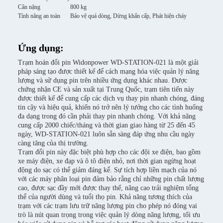
Cân nặng
800 kg
Tính năng an toàn
Bảo vệ quá dòng, Dừng khẩn cấp, Phát hiện cháy
Ứng dụng:
Trạm hoán đổi pin Widonpower WD-STATION-021 là một giải
pháp sáng tạo được thiết kế để cách mạng hóa việc quản lý năng
lượng và sử dụng pin trên nhiều ứng dụng khác nhau. Được
chứng nhận CE và sản xuất tại Trung Quốc, trạm tiên tiến này
được thiết kế để cung cấp các dịch vụ thay pin nhanh chóng, đáng
tin cậy và hiệu quả, khiến nó trở nên lý tưởng cho các tình huống
đa dạng trong đó cần phải thay pin nhanh chóng. Với khả năng
cung cấp 2000 chiếc/tháng và thời gian giao hàng từ 25 đến 45
ngày, WD-STATION-021 luôn sẵn sàng đáp ứng nhu cầu ngày
càng tăng của thị trường.
Trạm đổi pin này đặc biệt phù hợp cho các đội xe điện, bao gồm
xe máy điện, xe đạp và ô tô điện nhỏ, nơi thời gian ngừng hoạt
động do sạc có thể giảm đáng kể. Sự tích hợp liền mạch của nó
với các máy phân loại pin đảm bảo rằng chỉ những pin chất lượng
cao, được sạc đầy mới được thay thế, nâng cao trải nghiệm tổng
thể của người dùng và tuổi thọ pin. Khả năng tương thích của
trạm với các trạm lưu trữ năng lượng pin cho phép nó đóng vai
trò là nút quan trọng trong việc quản lý dòng năng lượng, tối ưu