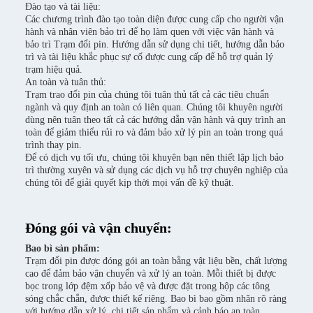
Đào tạo và tài liệu:
Các chương trình đào tạo toàn diện được cung cấp cho người vận
hành và nhân viên bảo trì để họ làm quen với việc vận hành và
bảo trì Trạm đổi pin. Hướng dẫn sử dụng chi tiết, hướng dẫn bảo
trì và tài liệu khắc phục sự cố được cung cấp để hỗ trợ quản lý
trạm hiệu quả.
An toàn và tuân thủ:
Trạm trao đổi pin của chúng tôi tuân thủ tất cả các tiêu chuẩn
ngành và quy định an toàn có liên quan. Chúng tôi khuyên người
dùng nên tuân theo tất cả các hướng dẫn vận hành và quy trình an
toàn để giảm thiểu rủi ro và đảm bảo xử lý pin an toàn trong quá
trình thay pin.
Để có dịch vụ tối ưu, chúng tôi khuyên bạn nên thiết lập lịch bảo
trì thường xuyên và sử dụng các dịch vụ hỗ trợ chuyên nghiệp của
chúng tôi để giải quyết kịp thời mọi vấn đề kỹ thuật.
Đóng gói và vận chuyển:
Bao bì sản phẩm:
Trạm đổi pin được đóng gói an toàn bằng vật liệu bền, chất lượng
cao để đảm bảo vận chuyển và xử lý an toàn. Mỗi thiết bị được
bọc trong lớp đệm xốp bảo vệ và được đặt trong hộp các tông
sóng chắc chắn, được thiết kế riêng. Bao bì bao gồm nhãn rõ ràng
với hướng dẫn xử lý, chi tiết sản phẩm và cảnh báo an toàn.