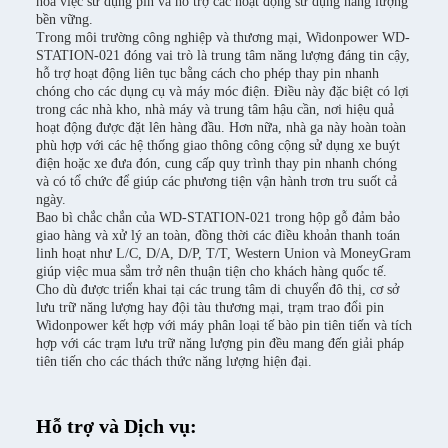
hóa việc sử dụng pin và hỗ trợ các hoạt động sử dụng năng lượng
bền vững.
Trong môi trường công nghiệp và thương mại, Widonpower WD-
STATION-021 đóng vai trò là trung tâm năng lượng đáng tin cậy,
hỗ trợ hoạt động liên tục bằng cách cho phép thay pin nhanh
chóng cho các dụng cụ và máy móc điện. Điều này đặc biệt có lợi
trong các nhà kho, nhà máy và trung tâm hậu cần, nơi hiệu quả
hoạt động được đặt lên hàng đầu. Hơn nữa, nhà ga này hoàn toàn
phù hợp với các hệ thống giao thông công cộng sử dụng xe buýt
điện hoặc xe đưa đón, cung cấp quy trình thay pin nhanh chóng
và có tổ chức để giúp các phương tiện vận hành trơn tru suốt cả
ngày.
Bao bì chắc chắn của WD-STATION-021 trong hộp gỗ đảm bảo
giao hàng và xử lý an toàn, đồng thời các điều khoản thanh toán
linh hoạt như L/C, D/A, D/P, T/T, Western Union và MoneyGram
giúp việc mua sắm trở nên thuận tiện cho khách hàng quốc tế.
Cho dù được triển khai tại các trung tâm di chuyển đô thị, cơ sở
lưu trữ năng lượng hay đội tàu thương mại, trạm trao đổi pin
Widonpower kết hợp với máy phân loại tế bào pin tiên tiến và tích
hợp với các trạm lưu trữ năng lượng pin đều mang đến giải pháp
tiên tiến cho các thách thức năng lượng hiện đại.
Hỗ trợ và Dịch vụ: