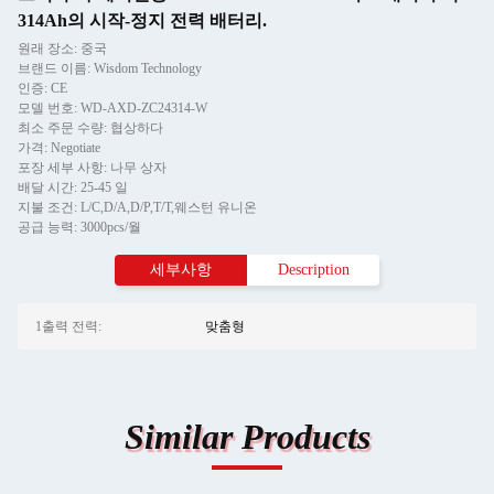
314Ah의 시작-정지 전력 배터리.
원래 장소: 중국
브랜드 이름: Wisdom Technology
인증: CE
모델 번호: WD-AXD-ZC24314-W
최소 주문 수량: 협상하다
가격: Negotiate
포장 세부 사항: 나무 상자
배달 시간: 25-45 일
지불 조건: L/C,D/A,D/P,T/T,웨스턴 유니온
공급 능력: 3000pcs/월
세부사항
Description
1출력 전력:
맞춤형
Similar Products