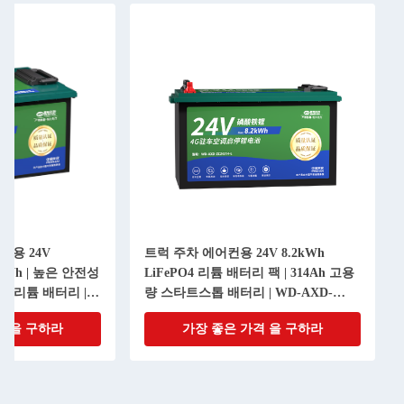
템용 24V
트럭 주차 에어컨용 24V 8.2kWh
2kWh | 높은 안전성
LiFePO4 리튬 배터리 팩 | 314Ah 고용
 리튬 배터리 |
량 스타트스톱 배터리 | WD-AXD-
-W
ZC24314-L
격 을 구하라
가장 좋은 가격 을 구하라