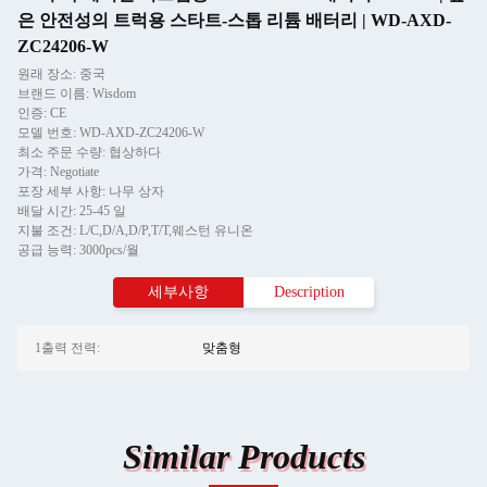
은 안전성의 트럭용 스타트-스톱 리튬 배터리 | WD-AXD-
ZC24206-W
원래 장소: 중국
브랜드 이름: Wisdom
인증: CE
모델 번호: WD-AXD-ZC24206-W
최소 주문 수량: 협상하다
가격: Negotiate
포장 세부 사항: 나무 상자
배달 시간: 25-45 일
지불 조건: L/C,D/A,D/P,T/T,웨스턴 유니온
공급 능력: 3000pcs/월
세부사항
Description
1출력 전력:
맞춤형
Similar Products