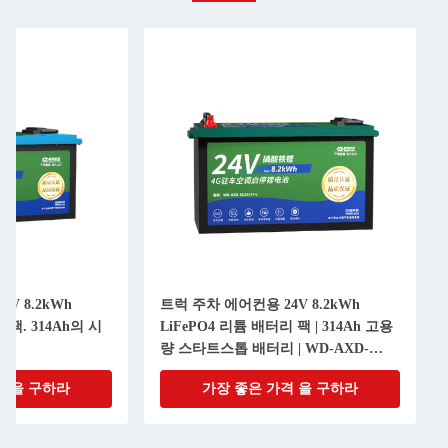
V 8.2kWh
트럭 주차 에어컨용 24V 8.2kWh
 팩. 314Ah의 시
LiFePO4 리튬 배터리 팩 | 314Ah 고용
.
량 스타트스톱 배터리 | WD-AXD-
ZC24314-L
격 을 구하라
가장 좋은 가격 을 구하라