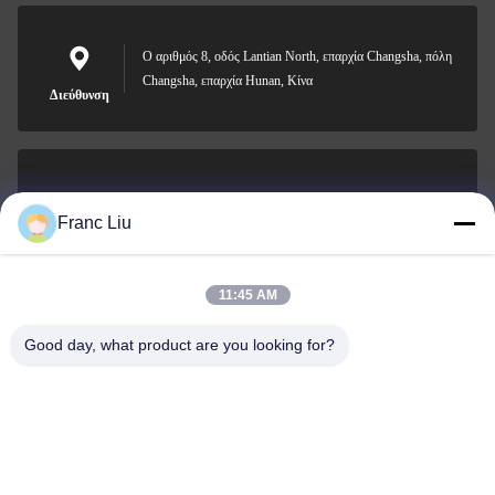
Ο αριθμός 8, οδός Lantian North, επαρχία Changsha, πόλη
Changsha, επαρχία Hunan, Κίνα
Διεύθυνση
sales09@vdbattery.com
Franc Liu
Ηλεκτρονικό
11:45 AM
Good day, what product are you looking for?
0086-15367845621
Τηλεφώνημα