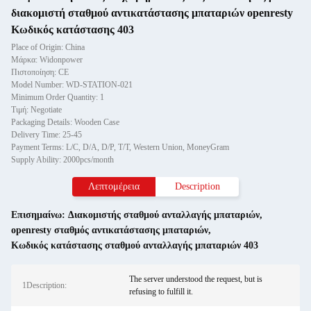
διακομιστή σταθμού αντικατάστασης μπαταριών openresty
Κωδικός κατάστασης 403
Place of Origin: China
Μάρκα: Widonpower
Πιστοποίηση: CE
Model Number: WD-STATION-021
Minimum Order Quantity: 1
Τιμή: Negotiate
Packaging Details: Wooden Case
Delivery Time: 25-45
Payment Terms: L/C, D/A, D/P, T/T, Western Union, MoneyGram
Supply Ability: 2000pcs/month
Λεπτομέρεια
Description
Επισημαίνω:
Διακομιστής σταθμού ανταλλαγής μπαταριών
,
openresty σταθμός αντικατάστασης μπαταριών
,
Κωδικός κατάστασης σταθμού ανταλλαγής μπαταριών 403
The server understood the request, but is
1Description:
refusing to fulfill it.