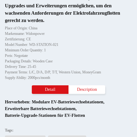
Upgrades und Erweiterungen ermöglichen, um den
wachsenden Anforderungen der Elektrofahrzeugflotten
gerecht zu werden.
Place of Origin: China
Markenname: Widonpower
Zertifizierung: CE
Model Number: WD-STATION-021
Minimum Order Quantity: 1
Preis: Negotiate
Packaging Details: Wooden Case
Delivery Time: 25-45
Payment Terms: L/C, D/A, D/P, T/T, Western Union, MoneyGram
Supply Ability: 2000pcs/month
Detail
Description
Hervorheben:
Modulare EV-Batteriewechselstationen
,
Erweiterbare Batteriewechselstationen
,
Batterie-Upgrade-Stationen für EV-Flotten
Tags: