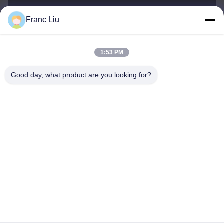
sales09@vdbattery.com
Franc Liu
E-Mail-Adresse
1:53 PM
Good day, what product are you looking for?
0086-15367845621
Telefon
Hunan Wisdom Technology Co., Ltd.