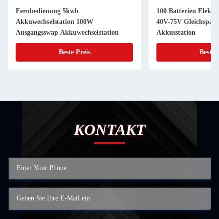
Fernbedienung 5kwh
100 Batterien Elekt
Akkuwechselstation 100W
40V-75V Gleichspan
Ausgangsswap Akkuwechselstation
Akkusstation
Beste Preis
Beste 
KONTAKT