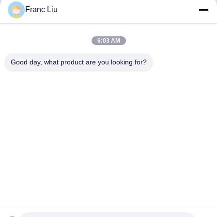
Franc Liu
40VDC-75VDC
Stahlbatterie-Austauschstation
6:03 AM
Batteriewechselstationen
Fernbedienungssoftware aktiviert
40-75V DC-Ausgang
Good day, what product are you looking for?
Beste Preis
Beste Preis
Batteriewechselstation
Smart Battery Swapping Station
Stahlschrank
Fernbedienung Elektro-Motorrad-
Fernbedienungssoftware 40-75 V
Batteriewechsel
Gleichstrom
Beste Preis
Beste Preis