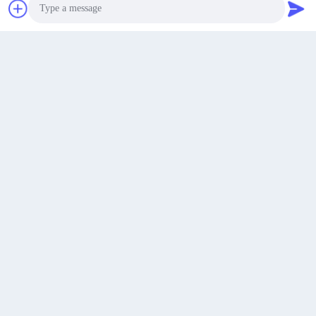
Wir Reden Jetzt.
Photo
Video Call
Audio Call
Beste Preis
Beste Preis
KONTAKT