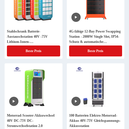
Stahlschrank Batterie-
4G-fähige 12-Bay Power Swapping
Austauschstation 40V -75V
Station - 2000W Single Slot, IP54-
Lithium-Ionen-
Schutz & automatische
Stromwechselstationen
Brandunterdrückung
Beste Preis
Beste Preis
Batteriewechselstation
Motorrad-Scooter-Akkuwechsel
100 Batterien Elektro-Motorrad-
40V DC-75V DC-
Akkus 40V-75V Gleichspannungs-
Stromwechselstation 2.0
Akkusstation