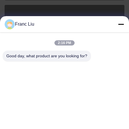
sales09@vdbattery.com
Franc Liu
E-mail
2:16 PM
Good day, what product are you looking for?
0086-15367845621
Téléphone
Hunan Wisdom Technology Co., Ltd.