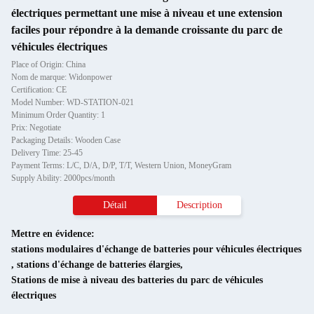
électriques permettant une mise à niveau et une extension
faciles pour répondre à la demande croissante du parc de
véhicules électriques
Place of Origin: China
Nom de marque: Widonpower
Certification: CE
Model Number: WD-STATION-021
Minimum Order Quantity: 1
Prix: Negotiate
Packaging Details: Wooden Case
Delivery Time: 25-45
Payment Terms: L/C, D/A, D/P, T/T, Western Union, MoneyGram
Supply Ability: 2000pcs/month
Détail
Description
Mettre en évidence:
stations modulaires d'échange de batteries pour véhicules électriques
,
stations d'échange de batteries élargies
,
Stations de mise à niveau des batteries du parc de véhicules
électriques