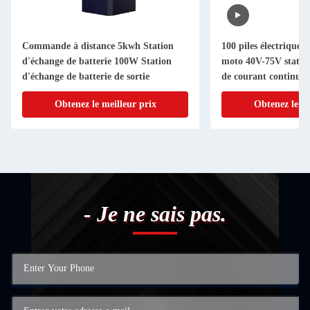
Commande à distance 5kwh Station
100 piles électriques 
d'échange de batterie 100W Station
moto 40V-75V statio
d'échange de batterie de sortie
de courant continu
Obtenez le meilleur prix
Obtenez le me
- Je ne sais pas.