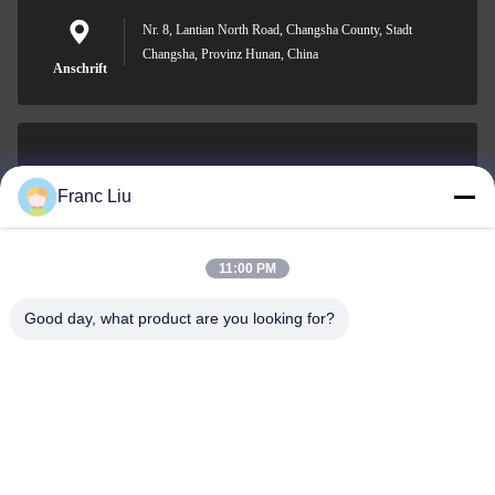
Nr. 8, Lantian North Road, Changsha County, Stadt
Changsha, Provinz Hunan, China
Anschrift
sales09@vdbattery.com
Franc Liu
E-Mail-Adresse
11:00 PM
Good day, what product are you looking for?
0086-15367845621
Telefon