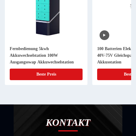
Fernbedienung 5kwh
100 Batterien Elekt
Akkuwechselstation 100W
40V-75V Gleichspan
Ausgangsswap Akkuwechselstation
Akkusstation
Beste Preis
Beste 
KONTAKT