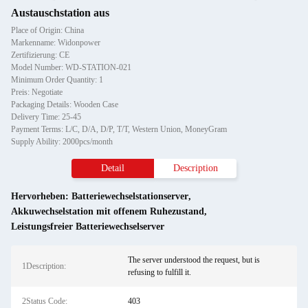
Austauschstation aus
Place of Origin: China
Markenname: Widonpower
Zertifizierung: CE
Model Number: WD-STATION-021
Minimum Order Quantity: 1
Preis: Negotiate
Packaging Details: Wooden Case
Delivery Time: 25-45
Payment Terms: L/C, D/A, D/P, T/T, Western Union, MoneyGram
Supply Ability: 2000pcs/month
Detail
Description
Hervorheben:
Batteriewechselstationserver
,
Akkuwechselstation mit offenem Ruhezustand
,
Leistungsfreier Batteriewechselserver
The server understood the request, but is
1Description:
refusing to fulfill it.
2Status Code:
403