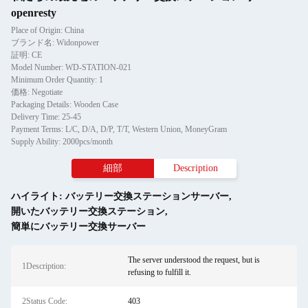
openresty
Place of Origin: China
ブランド名: Widonpower
証明: CE
Model Number: WD-STATION-021
Minimum Order Quantity: 1
価格: Negotiate
Packaging Details: Wooden Case
Delivery Time: 25-45
Payment Terms: L/C, D/A, D/P, T/T, Western Union, MoneyGram
Supply Ability: 2000pcs/month
細部
Description
ハイライト:
バッテリー交換ステーションサーバー
,
開いたバッテリー交換ステーション
,
簡単にバッテリー交換サーバー
The server understood the request, but is
1Description:
refusing to fulfill it.
2Status Code:
403