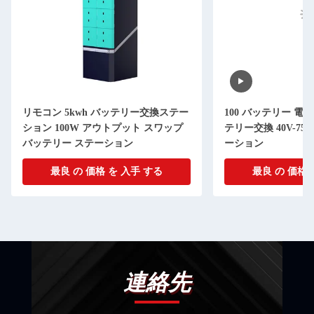
リモコン 5kwh バッテリー交換ステー
100 バッテリー 電
ション 100W アウトプット スワップ
テリー交換 40V-75
バッテリー ステーション
ーション
最良 の 価格 を 入手 する
最良 の 価格 
連絡先