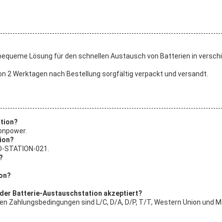
 bequeme Lösung für den schnellen Austausch von Batterien in versch
on 2 Werktagen nach Bestellung sorgfältig verpackt und versandt.
ation?
onpower.
ion?
WD-STATION-021.
?
ion?
der Batterie-Austauschstation akzeptiert?
rten Zahlungsbedingungen sind L/C, D/A, D/P, T/T, Western Union und