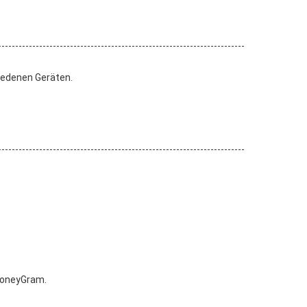
iedenen Geräten.
 MoneyGram.