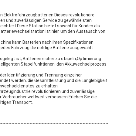
n Elektrofahrzeugbatterien.Dieses revolutionäre
en und zuverlässigen Service zu gewährleisten.
eichtert.Diese Station bietet sowohl für Kunden als
Batteriewechselstation ist hier, um den Austausch von
hine kann Batterien nach ihren Spezifikationen
 jedes Fahrzeug die richtige Batterie ausgewählt
gelegt ist, Batterien sicher zu stapeln,Optimierung
intelligenten Stapelfunktionen, den Akkuwechselprozess
der Identifizierung und Trennung einzelner
wendet werden, die Gesamtleistung und die Langlebigkeit
iewechseldienstes zu erhalten.
rzeugindustrie revolutionieren.und zuverlässige
r Verbraucher weltweit verbessern.Erleben Sie die
ltigen Transport.