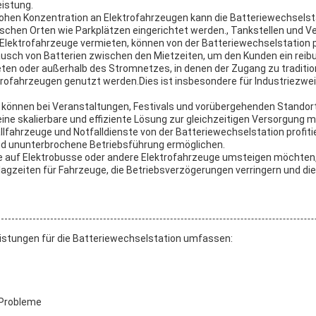
eistung.
hohen Konzentration an Elektrofahrzeugen kann die Batteriewechselsta
schen Orten wie Parkplätzen eingerichtet werden., Tankstellen und 
Elektrofahrzeuge vermieten, können von der Batteriewechselstation pr
ausch von Batterien zwischen den Mietzeiten, um den Kunden ein reibu
ten oder außerhalb des Stromnetzes, in denen der Zugang zu traditione
ofahrzeugen genutzt werden.Dies ist insbesondere für Industriezwei
können bei Veranstaltungen, Festivals und vorübergehenden Standort
ne skalierbare und effiziente Lösung zur gleichzeitigen Versorgung 
allfahrzeuge und Notfalldienste von der Batteriewechselstation profit
 und ununterbrochene Betriebsführung ermöglichen.
e auf Elektrobusse oder andere Elektrofahrzeuge umsteigen möchten, 
lagzeiten für Fahrzeuge, die Betriebsverzögerungen verringern und di
istungen für die Batteriewechselstation umfassen:
 Probleme