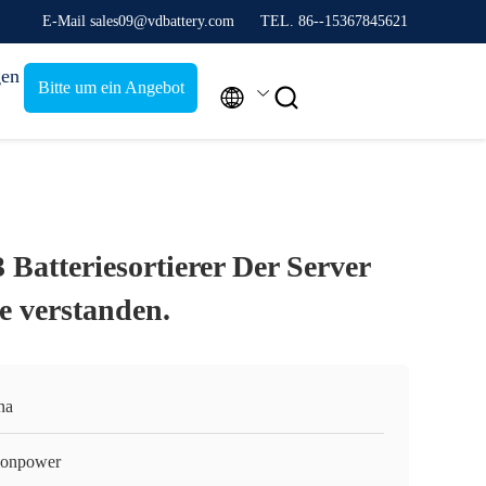
E-Mail sales09@vdbattery.com
TEL. 86--15367845621
gen
Bitte um ein Angebot


 Batteriesortierer Der Server
e verstanden.
na
onpower