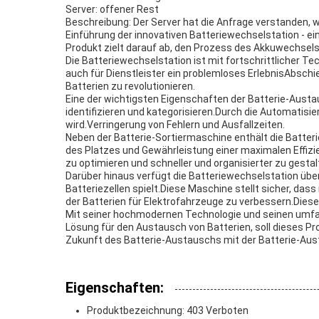
Server: offener Rest
Beschreibung: Der Server hat die Anfrage verstanden, wei
Einführung der innovativen Batteriewechselstation - e
Produkt zielt darauf ab, den Prozess des Akkuwechsels
Die Batteriewechselstation ist mit fortschrittlicher T
auch für Dienstleister ein problemloses ErlebnisAbsch
Batterien zu revolutionieren.
Eine der wichtigsten Eigenschaften der Batterie-Austa
identifizieren und kategorisieren.Durch die Automatisi
wird.Verringerung von Fehlern und Ausfallzeiten.
Neben der Batterie-Sortiermaschine enthält die Batteri
des Platzes und Gewährleistung einer maximalen Effizi
zu optimieren und schneller und organisierter zu gestal
Darüber hinaus verfügt die Batteriewechselstation über 
Batteriezellen spielt.Diese Maschine stellt sicher, da
der Batterien für Elektrofahrzeuge zu verbessern.Diese
Mit seiner hochmodernen Technologie und seinen umfas
Lösung für den Austausch von Batterien, soll dieses Pr
Zukunft des Batterie-Austauschs mit der Batterie-Austa
Eigenschaften:
Produktbezeichnung: 403 Verboten