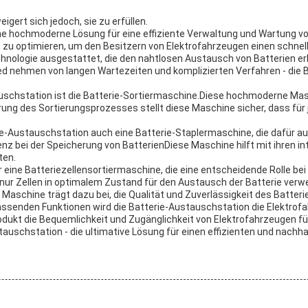
gert sich jedoch, sie zu erfüllen.
ine hochmoderne Lösung für eine effiziente Verwaltung und Wartung vo
 zu optimieren, um den Besitzern von Elektrofahrzeugen einen schnell
echnologie ausgestattet, die den nahtlosen Austausch von Batterien erl
ied nehmen von langen Wartezeiten und komplizierten Verfahren - die 
uschstation ist die Batterie-Sortiermaschine.Diese hochmoderne Masc
erung des Sortierungsprozesses stellt diese Maschine sicher, dass für
e-Austauschstation auch eine Batterie-Staplermaschine, die dafür aus
enz bei der Speicherung von BatterienDiese Maschine hilft mit ihren 
ten.
eine Batteriezellensortiermaschine, die eine entscheidende Rolle bei 
ss nur Zellen in optimalem Zustand für den Austausch der Batterie ver
 Maschine trägt dazu bei, die Qualität und Zuverlässigkeit des Batter
senden Funktionen wird die Batterie-Austauschstation die Elektrofah
odukt die Bequemlichkeit und Zugänglichkeit von Elektrofahrzeugen fü
uschstation - die ultimative Lösung für einen effizienten und nachha