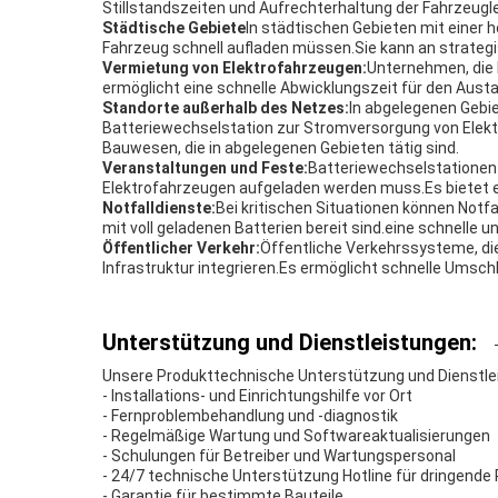
Stillstandszeiten und Aufrechterhaltung der Fahrzeugl
Städtische Gebiete
In städtischen Gebieten mit einer 
Fahrzeug schnell aufladen müssen.Sie kann an strategi
Vermietung von Elektrofahrzeugen:
Unternehmen, die 
ermöglicht eine schnelle Abwicklungszeit für den Aust
Standorte außerhalb des Netzes:
In abgelegenen Gebie
Batteriewechselstation zur Stromversorgung von Elektr
Bauwesen, die in abgelegenen Gebieten tätig sind.
Veranstaltungen und Feste:
Batteriewechselstationen 
Elektrofahrzeugen aufgeladen werden muss.Es bietet ei
Notfalldienste:
Bei kritischen Situationen können Notf
mit voll geladenen Batterien bereit sind.eine schnelle
Öffentlicher Verkehr:
Öffentliche Verkehrssysteme, di
Infrastruktur integrieren.Es ermöglicht schnelle Umsch
Unterstützung und Dienstleistungen:
Unsere Produkttechnische Unterstützung und Dienstle
- Installations- und Einrichtungshilfe vor Ort
- Fernproblembehandlung und -diagnostik
- Regelmäßige Wartung und Softwareaktualisierungen
- Schulungen für Betreiber und Wartungspersonal
- 24/7 technische Unterstützung Hotline für dringende
- Garantie für bestimmte Bauteile