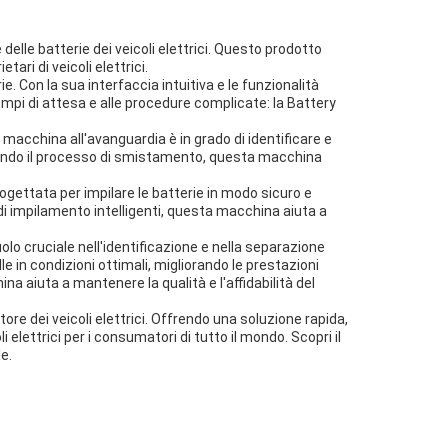
elle batterie dei veicoli elettrici. Questo prodotto
tari di veicoli elettrici.
. Con la sua interfaccia intuitiva e le funzionalità
tempi di attesa e alle procedure complicate: la Battery
macchina all'avanguardia è in grado di identificare e
izzando il processo di smistamento, questa macchina
ogettata per impilare le batterie in modo sicuro e
di impilamento intelligenti, questa macchina aiuta a
olo cruciale nell'identificazione e nella separazione
e in condizioni ottimali, migliorando le prestazioni
na aiuta a mantenere la qualità e l'affidabilità del
ore dei veicoli elettrici. Offrendo una soluzione rapida,
i elettrici per i consumatori di tutto il mondo. Scopri il
e.