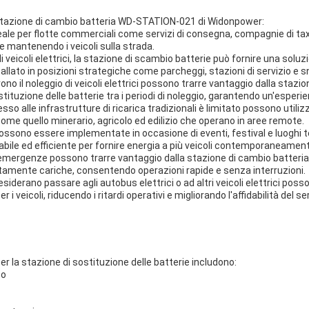
a stazione di cambio batteria WD-STATION-021 di Widonpower:
eale per flotte commerciali come servizi di consegna, compagnie di taxi
 e mantenendo i veicoli sulla strada.
 veicoli elettrici, la stazione di scambio batterie può fornire una sol
tallato in posizioni strategiche come parcheggi, stazioni di servizio e s
no il noleggio di veicoli elettrici possono trarre vantaggio dalla stazi
ituzione delle batterie tra i periodi di noleggio, garantendo un'esperien
sso alle infrastrutture di ricarica tradizionali è limitato possono utili
ri come quello minerario, agricolo ed edilizio che operano in aree remote.
possono essere implementate in occasione di eventi, festival e luoghi te
labile ed efficiente per fornire energia a più veicoli contemporaneamen
alle emergenze possono trarre vantaggio dalla stazione di cambio batteria 
amente cariche, consentendo operazioni rapide e senza interruzioni.
esiderano passare agli autobus elettrici o ad altri veicoli elettrici poss
 veicoli, riducendo i ritardi operativi e migliorando l'affidabilità del ser
per la stazione di sostituzione delle batterie includono:
co