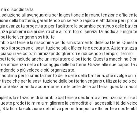
uta di soddisfarla.
oluzione all'avanguardia per la gestione e la manutenzione efficiente d
ne della batteria, garantendo un servizio rapido e affidabile per i proprie
a avanzata progettata per facilitare lo scambio continuo delle batterie
problemi sia ai clienti che ai fornitori di servizi. Di' addio ai lunghi 
e batterie vengono sostituite.
cambio batterie è la macchina per lo smistamento delle batterie. Questa 
rendendo il processo di sostituzione più efficiente e accurato. Automat
ciascun veicolo, minimizzando gli errori e riducendo i tempi di fermo.
o batterie include anche un impilatore di batterie. Questa macchina è pr
 efficienza nello stoccaggio delle batterie. Grazie alle sue capacità 
rendendolo più veloce e più organizzato.
macchina per lo smistamento delle celle della batteria, che svolge un ru
tisce che per la sostituzione della batteria vengano utilizzate solo cell
ttrici. Selezionando accuratamente le celle della batteria, questa macchi
lete, la stazione di scambio batterie è destinata a rivoluzionare il sett
 questo prodotto mira a migliorare la comodità e l'accessibilità dei veicol
Station: la soluzione definitiva per un trasporto efficiente e sostenibil