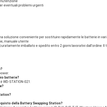
manutenzione
per eventuali problemi urgenti
a soluzione conveniente per sostituire rapidamente le batterie in vari d
rie, manuale utente
ratamente imballato e spedito entro 2 giorni lavorativi dall'ordine. Il 
e?
power.
bio batterie?
ia è WD-STATION-021.
ie?
tation?
acquisto della Battery Swapping Station?