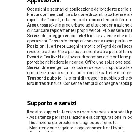
Applicazioni:
Occasioni e scenari di applicazione del prodotto per l
Flotte commerciali:
La stazione di cambio batteria è id
rapidi ed efficienti, riducendo al minimo i tempi di fermo
Aree urbane:
Nelle aree urbane ad alta concentrazione di
di ricaricare rapidamente i propri veicoli. Può essere ins
Servizi di noleggio veicoli elettrici:
Le aziende che offro
operazioni. Consente tempi di consegna rapidi per la sost
Posizioni fuori rete:
Luoghi remoti o off-grid dove l’acce
i veicoli elettrici. Ciò è particolarmente utile per setto
Eventi e Festival:
Le stazioni di scambio delle batterie 
potrebbe richiedere la ricarica. Offre una soluzione sca
Servizi di emergenza:
I veicoli e i servizi di risposta 
emergenza siano sempre pronti con le batterie complet
Trasporti pubblici:
I sistemi di trasporto pubblico che d
loro infrastruttura. Consente tempi di consegna rapidi per i
Supporto e servizi:
Il nostro supporto tecnico e i nostri servizi sui prodotti 
- Assistenza per l'installazione e la configurazione in lo
- Risoluzione dei problemi e diagnostica remota
- Manutenzione regolare e aggiornamenti software