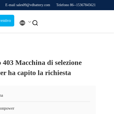
E-mail sales09@vdbattery.com
Telefono 86--15367845621
ventivo


o 403 Macchina di selezione
ver ha capito la richiesta
na
onpower