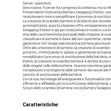
Server: openresty
Descrizione: Il server ha compreso la richiesta, ma si rifi
Presentiamo l'innovativa Battery Swapping Station: una s
rivoluzionario mira a semplificare il processo di sostituzio
La stazione di scambio batterie è dotata di una tecnologi
automatizzate, questa stazione offre un'esperienza senza 
Swapping Station è qui per rivoluzionare il modo in cui l
Una delle caratteristiche principali della stazione di s
classificare le batterie in base alle loro specifiche, 
garantisce che venga selezionata la batteria giusta per 
Oltre allo smistatore di batterie, la stazione di scambi
protetto, ottimizzando lo spazio e garantendo la massima
semplificare il processo di sostituzione della batteria, 
Inoltre, la stazione di scambio batterie è dotata di una 
delle singole celle della batteria. Questa macchina garan
complessive e la longevità delle batterie dei veicoli ele
servizio di sostituzione della batteria.
Con la sua tecnologia all'avanguardia e funzionalità comp
efficiente e affidabile per la sostituzione della batteria,
futuro dello scambio di batterie con la Battery Swapping 
Caratteristiche: