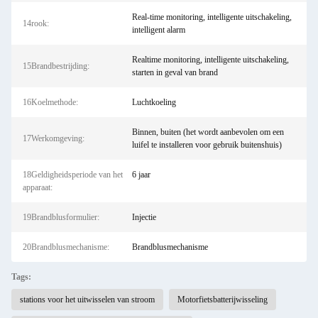
Real-time monitoring, intelligente uitschakeling,
14rook:
intelligent alarm
Realtime monitoring, intelligente uitschakeling,
15Brandbestrijding:
starten in geval van brand
16Koelmethode:
Luchtkoeling
Binnen, buiten (het wordt aanbevolen om een ​​
17Werkomgeving:
luifel te installeren voor gebruik buitenshuis)
18Geldigheidsperiode van het
6 jaar
apparaat:
19Brandblusformulier:
Injectie
20Brandblusmechanisme:
Brandblusmechanisme
Tags:
stations voor het uitwisselen van stroom
Motorfietsbatterijwisseling