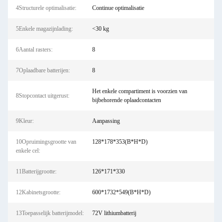
4Structurele optimalisatie:
Continue optimalisatie
5Enkele magazijnlading:
<30 kg
6Aantal rasters:
8
7Oplaadbare batterijen:
8
Het enkele compartiment is voorzien van
8Stopcontact uitgerust:
bijbehorende oplaadcontacten
9Kleur:
Aanpassing
10Opruimingsgrootte van
128*178*353(B*H*D)
enkele cel:
11Batterijgrootte:
126*171*330
12Kabinetsgrootte:
600*1732*549(B*H*D)
13Toepasselijk batterijmodel:
72V lithiumbatterij