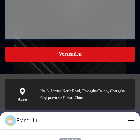
Verzenden
No. 8, Lantian North Road, Changsha County, Changsha
City, provincie Hunan, China
Adres
Franc Liu
sales09@vdbattery.com
E-mail