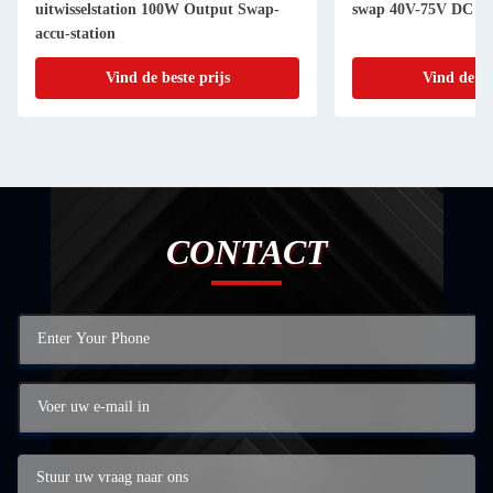
uitwisselstation 100W Output Swap-
swap 40V-75V DC Po
accu-station
Vind de beste prijs
Vind de be
CONTACT