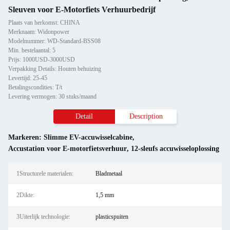
Sleuven voor E-Motorfiets Verhuurbedrijf
Plaats van herkomst: CHINA
Merknaam: Widonpower
Modelnummer: WD-Standard-BSS08
Min. bestelaantal: 5
Prijs: 1000USD-3000USD
Verpakking Details: Houten behuizing
Levertijd: 25-45
Betalingscondities: T/t
Levering vermogen: 30 stuks/maand
Detail
Description
Markeren:
Slimme EV-accuwisselcabine
,
Accustation voor E-motorfietsverhuur
,
12-sleufs accuwisseloplossing
1Structurele materialen:
Bladmetaal
2Dikte:
1,5 mm
3Uiterlijk technologie:
plasticspuiten