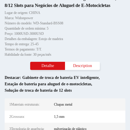
8/12 Slots para Negócios de Aluguel de E-Motocicletas
Lugar de origem: CHINA
Marca: Widonpower
Número do modelo: WD-Standard-BSS08
Quantidade de ordem mínima: 5
Preço: 1000USD-3000USD
Detalhes da embalagem: Estojo de madeira
Tempo de entrega: 25-45
Termos de pagamento: T/T.
Habilidade da fonte: 30 peças/mês
Detalhe
Description
Destacar:
Gabinete de troca de bateria EV inteligente
,
Estação de bateria para aluguel de e-motocicletas
,
Solução de troca de bateria de 12 slots
1Materiais estruturais:
Chapas metal
2Grossura:
1,5 mm
3Tecnologia de aparência:
pulverização de plástico