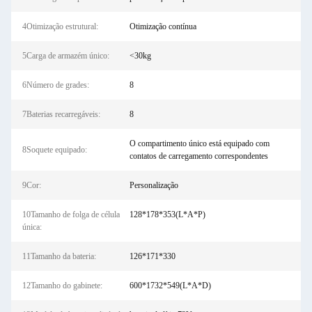
4Otimização estrutural:
Otimização contínua
5Carga de armazém único:
<30kg
6Número de grades:
8
7Baterias recarregáveis:
8
O compartimento único está equipado com
8Soquete equipado:
contatos de carregamento correspondentes
9Cor:
Personalização
10Tamanho de folga de célula
128*178*353(L*A*P)
única:
11Tamanho da bateria:
126*171*330
12Tamanho do gabinete:
600*1732*549(L*A*D)