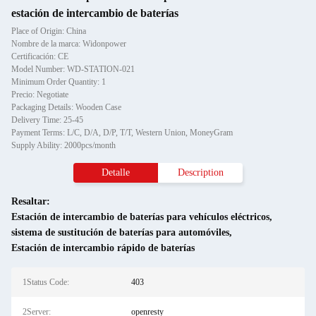
estación de intercambio de baterías
Place of Origin: China
Nombre de la marca: Widonpower
Certificación: CE
Model Number: WD-STATION-021
Minimum Order Quantity: 1
Precio: Negotiate
Packaging Details: Wooden Case
Delivery Time: 25-45
Payment Terms: L/C, D/A, D/P, T/T, Western Union, MoneyGram
Supply Ability: 2000pcs/month
Detalle
Description
Resaltar:
Estación de intercambio de baterías para vehículos eléctricos
,
sistema de sustitución de baterías para automóviles
,
Estación de intercambio rápido de baterías
1Status Code:
403
2Server:
openresty