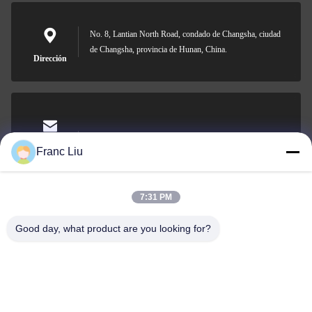
No. 8, Lantian North Road, condado de Changsha, ciudad
de Changsha, provincia de Hunan, China.
Dirección
sales09@vdbattery.com
El correo
Franc Liu
electrónico
7:31 PM
Good day, what product are you looking for?
0086-15367845621
El teléfono.