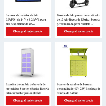
Paquete de baterías de litio
Batería de litio para scooter eléctrico
LiFePO4 de 24 V y 8,2 kWh para
de 10 Ah directa de fábrica: batería
aire acondicionado de
personalizada para bicicleta
estacionamiento de camiones |
eléctrica con vida útil de 1000 ciclos
Obtenga el mejor precio
Obtenga el mejor precio
Batería Start-Stop de alta
capacidad de 314 Ah | WD-AXD-
ZC24314-L
Estación de cambio de batería de
Scooter de cambio de batería
motocicleta Scooter eléctrico Batería
personalizado 40V-75V Bicicletas de
intercambiable personalizada
cambio de batería
Obtenga el mejor precio
Obtenga el mejor precio