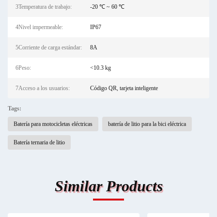
3Temperatura de trabajo:
-20 ℃ ~ 60 ℃
4Nivel impermeable:
IP67
5Corriente de carga estándar:
8A
6Peso:
<10.3 kg
7Acceso a los usuarios:
Código QR, tarjeta inteligente
Tags:
Batería para motocicletas eléctricas
batería de litio para la bici eléctrica
Batería ternaria de litio
Similar Products