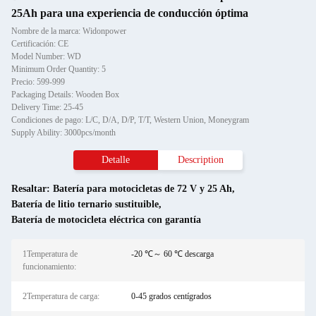
25Ah para una experiencia de conducción óptima
Nombre de la marca: Widonpower
Certificación: CE
Model Number: WD
Minimum Order Quantity: 5
Precio: 599-999
Packaging Details: Wooden Box
Delivery Time: 25-45
Condiciones de pago: L/C, D/A, D/P, T/T, Western Union, Moneygram
Supply Ability: 3000pcs/month
Detalle
Description
Resaltar:
Batería para motocicletas de 72 V y 25 Ah
,
Batería de litio ternario sustituible
,
Batería de motocicleta eléctrica con garantía
1Temperatura de
-20 ℃～ 60 ℃ descarga
funcionamiento:
2Temperatura de carga:
0-45 grados centígrados