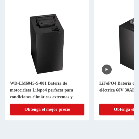
WD-EM6045-S-001 Batería de
LiFePO4 Batería de 
motocicleta Lifepo4 perfecta para
eléctrica 60V 30AH Ba
condiciones climáticas extremas y
aplicaciones de alta exigencia
Obtenga el mejor precio
Obtenga el m