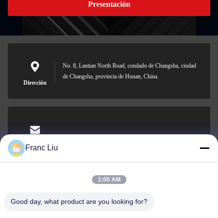
Presentación
No. 8, Lantian North Road, condado de Changsha, ciudad
de Changsha, provincia de Hunan, China.
Dirección
sales09@vdbattery.com
El correo
Franc Liu
electrónico
1:00 AM
Good day, what product are you looking for?
0086-15367845621