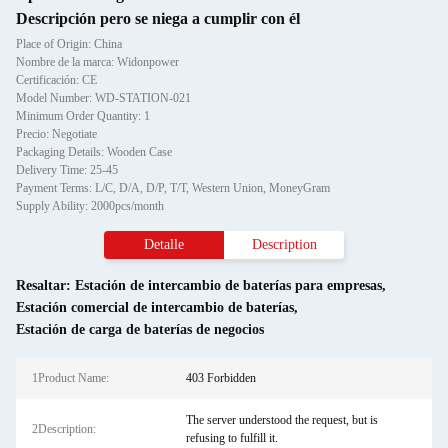
Descripción pero se niega a cumplir con él
Place of Origin: China
Nombre de la marca: Widonpower
Certificación: CE
Model Number: WD-STATION-021
Minimum Order Quantity: 1
Precio: Negotiate
Packaging Details: Wooden Case
Delivery Time: 25-45
Payment Terms: L/C, D/A, D/P, T/T, Western Union, MoneyGram
Supply Ability: 2000pcs/month
Detalle
Description
Resaltar:
Estación de intercambio de baterías para empresas
,
Estación comercial de intercambio de baterías
,
Estación de carga de baterías de negocios
1Product Name:
403 Forbidden
The server understood the request, but is
2Description:
refusing to fulfill it.