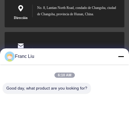
No. 8, Lantian North Road, condado de Changsha, ciudad
de Changsha, provincia de Hunan, China.
Dirección
sales09@vdbattery.com
El correo
Franc Liu
electrónico
6:10 AM
Good day, what product are you looking for?
0086-15367845621
El teléfono.