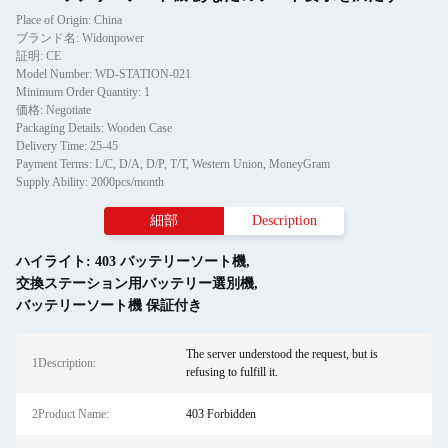
Place of Origin: China
ブランド名: Widonpower
証明: CE
Model Number: WD-STATION-021
Minimum Order Quantity: 1
価格: Negotiate
Packaging Details: Wooden Case
Delivery Time: 25-45
Payment Terms: L/C, D/A, D/P, T/T, Western Union, MoneyGram
Supply Ability: 2000pcs/month
細部
Description
ハイライト:
403 バッテリーソート機
,
交換ステーション用バッテリー選別機
,
バッテリーソート機 保証付き
The server understood the request, but is
1Description:
refusing to fulfill it.
2Product Name:
403 Forbidden