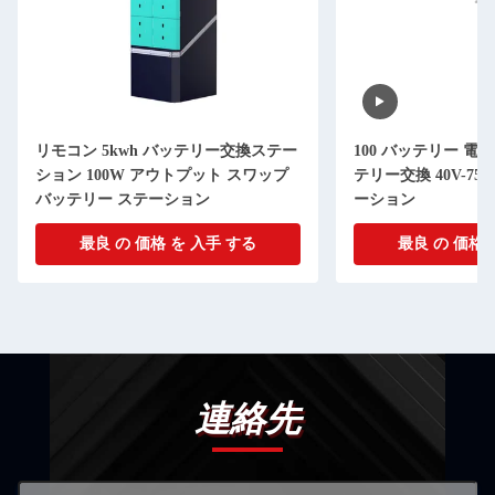
リモコン 5kwh バッテリー交換ステー
100 バッテリー 電
ション 100W アウトプット スワップ
テリー交換 40V-75
バッテリー ステーション
ーション
最良 の 価格 を 入手 する
最良 の 価格 
連絡先