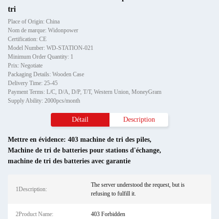
tri
Place of Origin: China
Nom de marque: Widonpower
Certification: CE
Model Number: WD-STATION-021
Minimum Order Quantity: 1
Prix: Negotiate
Packaging Details: Wooden Case
Delivery Time: 25-45
Payment Terms: L/C, D/A, D/P, T/T, Western Union, MoneyGram
Supply Ability: 2000pcs/month
Détail
Description
Mettre en évidence:
403 machine de tri des piles
,
Machine de tri de batteries pour stations d'échange
,
machine de tri des batteries avec garantie
The server understood the request, but is
1Description:
refusing to fulfill it.
2Product Name:
403 Forbidden