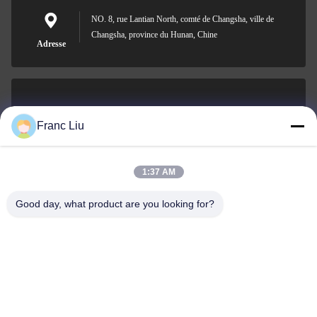
NO. 8, rue Lantian North, comté de Changsha, ville de
Changsha, province du Hunan, Chine
Adresse
sales09@vdbattery.com
Franc Liu
E-mail
1:37 AM
Good day, what product are you looking for?
0086-15367845621
Téléphone