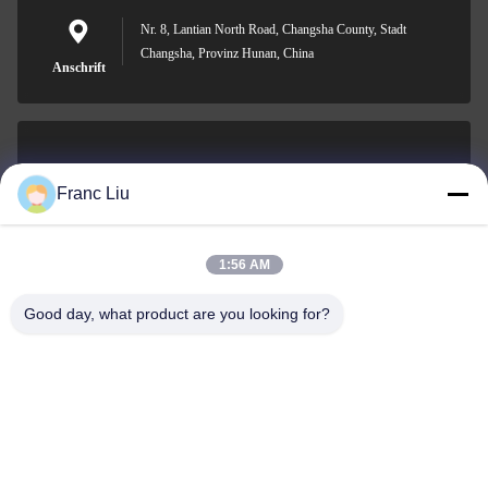
Nr. 8, Lantian North Road, Changsha County, Stadt
Changsha, Provinz Hunan, China
Anschrift
sales09@vdbattery.com
Franc Liu
E-Mail-Adresse
1:56 AM
Good day, what product are you looking for?
0086-15367845621
Telefon