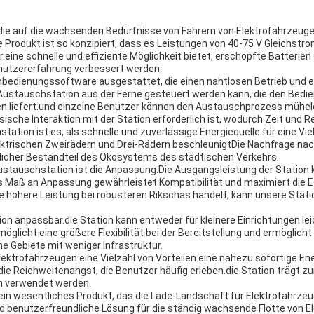
 die auf die wachsenden Bedürfnisse von Fahrern von Elektrofahrzeuge
rodukt ist so konzipiert, dass es Leistungen von 40-75 V Gleichstrom
eine schnelle und effiziente Möglichkeit bietet, erschöpfte Batterien
Benutzererfahrung verbessert werden.
nbedienungssoftware ausgestattet, die einen nahtlosen Betrieb und 
-Austauschstation aus der Ferne gesteuert werden kann, die den Bedie
en liefert.und einzelne Benutzer können den Austauschprozess mühelo
ische Interaktion mit der Station erforderlich ist, wodurch Zeit und
tation ist es, als schnelle und zuverlässige Energiequelle für eine Vi
lektrischen Zweirädern und Drei-Rädern beschleunigtDie Nachfrage nac
tlicher Bestandteil des Ökosystems des städtischen Verkehrs.
ustauschstation ist die Anpassung.Die Ausgangsleistung der Station 
Maß an Anpassung gewährleistet Kompatibilität und maximiert die E
ne höhere Leistung bei robusteren Rikschas handelt, kann unsere Statio
n anpassbar.die Station kann entweder für kleinere Einrichtungen lei
cht eine größere Flexibilität bei der Bereitstellung und ermöglicht d
 Gebiete mit weniger Infrastruktur.
ektrofahrzeugen eine Vielzahl von Vorteilen.eine nahezu sofortige En
die Reichweitenangst, die Benutzer häufig erleben.die Station trägt zu
en verwendet werden.
n wesentliches Produkt, das die Lade-Landschaft für Elektrofahrzeu
nd benutzerfreundliche Lösung für die ständig wachsende Flotte von El