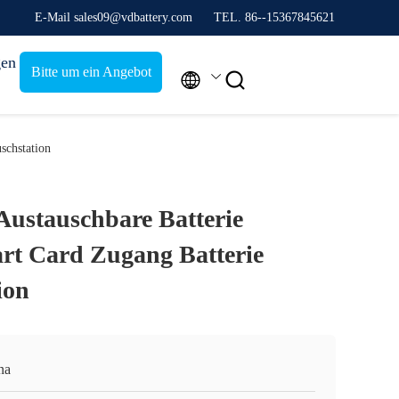
E-Mail sales09@vdbattery.com
TEL. 86--15367845621
gen
Bitte um ein Angebot


schstation
ustauschbare Batterie
rt Card Zugang Batterie
ion
na