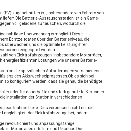
n (EV) zugeschnitten ist, insbesondere von Fahrern von
 liefert.Die Batterie-Austauschstation ist ein Game-
 gegen voll geladene zu tauschen, wodurch die
eine nahtlose Überwachung ermöglicht.Diese
nern Echtzeitdaten über den Batterieniveau, die
s überwachen und die optimale Leistung ihrer
 Ressourcen eingespart werden.
elzahl von Elektrofahrzeugen, insbesondere Motorräder,
h energieeffizienten Lösungen wie unserer Batterie-
kann an die spezifischen Anforderungen verschiedener
ffizienz des Akkuwechselprozesses.Ob es sich bei
n so konfiguriert werden, dass sie genau die benötigte
chter oder für dauerhafte und stark genutzte Stationen
ie Installation der Station in verschiedenen
ergieaufnahme bietetDies verbessert nicht nur die
r Langlebigkeit der Elektrofahrzeuge bei, indem
ge revolutioniert.und anpassungsfähige
ektro-Motorrädern, Rollern und Rikschas.Die