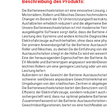
Beschreibung des Produkts:
Die Batteriewechselstation ist eine innovative Lösung,
Motorrädern, Rollern und Rikschas.Dieses hochmoderne P
Changer im Bereich der EV-Unterstützungsinfrastruktur.
Ausfallzeiten erheblich reduziert und die allgemeine 
Unsere Batteriewechselstation ist mit modernster Fer
ausgeklügelte Software sorgt dafür, dass die Batterie
Leistung des Systems und andere kritische Diagnostik
Elektrofahrzeuge aufrechterhalten, ohne dass eine phys
Der primäre Anwendungsfall für die Batterie-Austauschs
Roller und Rikschas, zu dienen.Da die Einführung von e
Austauschstation steigt in die Höhe.Es wird ein wesen
Eine der herausragenden Eigenschaften der Batterie-A
EV-Modelle und Batterietypen angepasst werdenDieses 
leichten Rollern um eine geringere Leistung oder um ei
Leistung liefert.
Außerdem ist das Gewicht der Batterie-Austauschstatio
schwerer seinDieses anpassbare Gewichtsmerkmal ermögli
Umgebungen.von den städtischen Zentren in abgelegene
Die Batteriewechselstation bietet den Benutzern von El
Effizienz der Elektrofahrzeuge, sondern reduziert auch 
sichergestellt wird, dass nur optimal geladene Batteri
Zusammenfassend ist die Batterie-Austauschstation ei
Gewichtskonfigurationen, bietet es eine hochflexible u