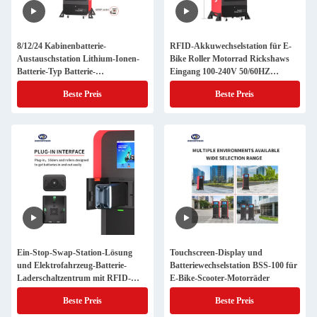
8/12/24 Kabinenbatterie-
RFID-Akkuwechselstation für E-
Austauschstation Lithium-Ionen-
Bike Roller Motorrad Rickshaws
Batterie-Typ Batterie-
Eingang 100-240V 50/60HZ
Austauschschrank für E-Bike
Abschied nehmen von
Beste Preis
Beste Preis
Roller Motorrad
Ladeproblemen
Ein-Stop-Swap-Station-Lösung
Touchscreen-Display und
und Elektrofahrzeug-Batterie-
Batteriewechselstation BSS-100 für
Laderschaltzentrum mit RFID-
E-Bike-Scooter-Motorräder
Identifizierungssystemen
Beste Preis
Beste Preis