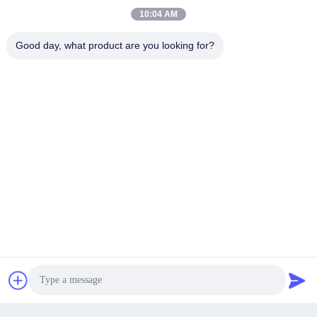
Scooter Batterie-Swap Station
Motorrad-Austauschbare Batterie
10:04 AM
100W Batterie-Swap Motorrad 32
Benutzerfreundliche Elektrobus-
Zoll Demo-Bildschirm
Austauschbatterie
Good day, what product are you looking for?
Beste Preis
Beste Preis
5000 Zyklen 96V 105Ah Lithium-
WD36 Wasserflasche E-Bike
Ionen-Batterie für Golfwagen
Batterie 1000 Zyklen Li-Ionen-E-
Bike Batterie
Beste Preis
Beste Preis
Wir Reden Jetzt.