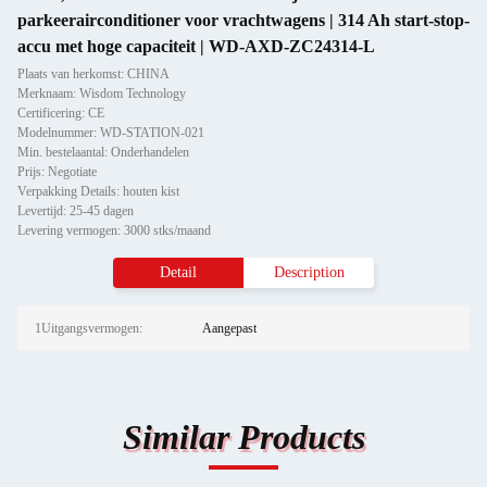
parkeerairconditioner voor vrachtwagens | 314 Ah start-stop-
accu met hoge capaciteit | WD-AXD-ZC24314-L
Plaats van herkomst: CHINA
Merknaam: Wisdom Technology
Certificering: CE
Modelnummer: WD-STATION-021
Min. bestelaantal: Onderhandelen
Prijs: Negotiate
Verpakking Details: houten kist
Levertijd: 25-45 dagen
Levering vermogen: 3000 stks/maand
Detail
Description
1Uitgangsvermogen:
Aangepast
Similar Products