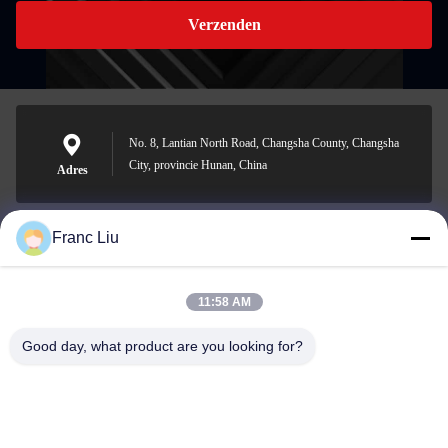
Verzenden
No. 8, Lantian North Road, Changsha County, Changsha
City, provincie Hunan, China
Adres
Franc Liu
sales09@vdbattery.com
E-mail
11:58 AM
Good day, what product are you looking for?
0086-15367845621
Telefoon