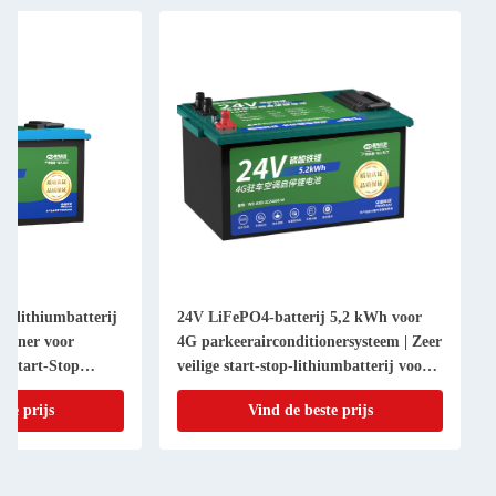
 lithiumbatterij
24V LiFePO4-batterij 5,2 kWh voor
tioner voor
4G parkeerairconditionersysteem | Zeer
h Start-Stop
veilige start-stop-lithiumbatterij voor
XD-ZC24314-W
vrachtwagens | WD-AXD-ZC24206-W
ste prijs
Vind de beste prijs