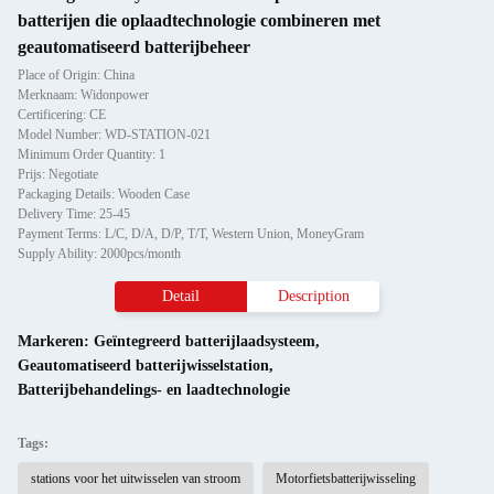
batterijen die oplaadtechnologie combineren met
geautomatiseerd batterijbeheer
Place of Origin: China
Merknaam: Widonpower
Certificering: CE
Model Number: WD-STATION-021
Minimum Order Quantity: 1
Prijs: Negotiate
Packaging Details: Wooden Case
Delivery Time: 25-45
Payment Terms: L/C, D/A, D/P, T/T, Western Union, MoneyGram
Supply Ability: 2000pcs/month
Detail
Description
Markeren:
Geïntegreerd batterijlaadsysteem
,
Geautomatiseerd batterijwisselstation
,
Batterijbehandelings- en laadtechnologie
Tags:
stations voor het uitwisselen van stroom
Motorfietsbatterijwisseling