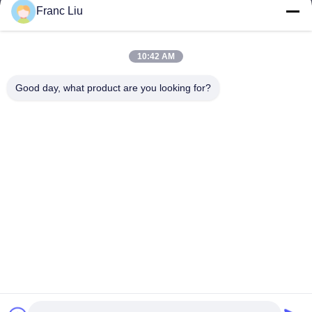
sales09@vdbattery.com
Franc Liu
E-mail
10:42 AM
Good day, what product are you looking for?
0086-15367845621
Telefoon
Hunan Wisdom Technology Co., Ltd.