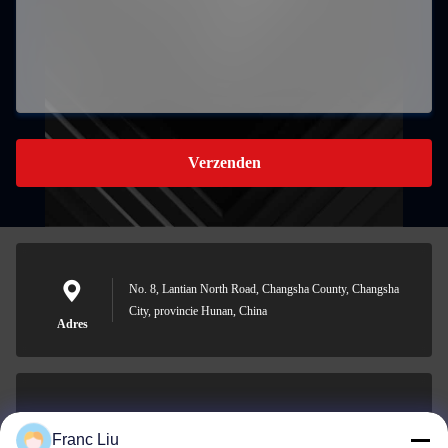
Verzenden
No. 8, Lantian North Road, Changsha County, Changsha
City, provincie Hunan, China
Adres
sales09@vdbattery.com
Franc Liu