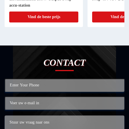
accu-station
Vind de beste prijs
Vind de be
CONTACT