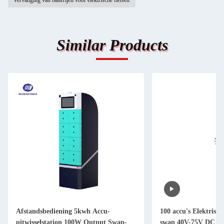
vervanging van batterijen voor elektrische fietsen
Similar Products
Afstandsbediening 5kwh Accu-
100 accu's Elektrisch
uitwisselstation 100W Output Swap-
swap 40V-75V DC Po