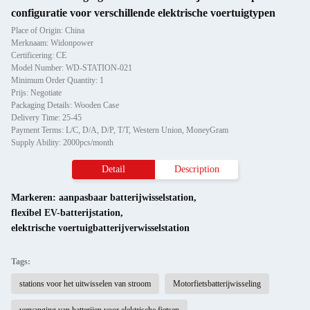
configuratie voor verschillende elektrische voertuigtypen
Place of Origin: China
Merknaam: Widonpower
Certificering: CE
Model Number: WD-STATION-021
Minimum Order Quantity: 1
Prijs: Negotiate
Packaging Details: Wooden Case
Delivery Time: 25-45
Payment Terms: L/C, D/A, D/P, T/T, Western Union, MoneyGram
Supply Ability: 2000pcs/month
Detail
Description
Markeren:
aanpasbaar batterijwisselstation
,
flexibel EV-batterijstation
,
elektrische voertuigbatterijverwisselstation
Tags:
stations voor het uitwisselen van stroom
Motorfietsbatterijwisseling