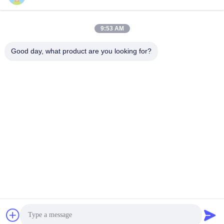
E-mail
9:53 AM
Good day, what product are you looking for?
0086-15367845621
Telefoon
Hunan Wisdom Technology Co., Ltd.
Vind de beste prijs
Get a Quote
Hunan Wisdom Technology Co., Ltd.