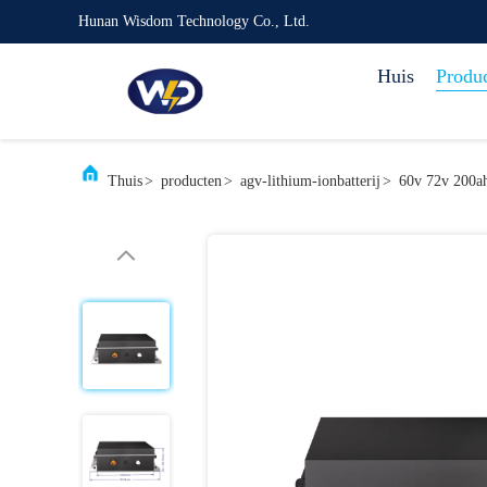
Hunan Wisdom Technology Co., Ltd.
Huis
Produ
Thuis
>
producten
>
agv-lithium-ionbatterij
>
60v 72v 200ah