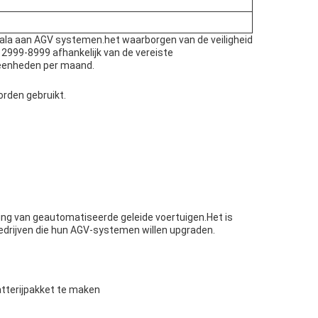
cala aan AGV systemen.het waarborgen van de veiligheid
 2999-8999 afhankelijk van de vereiste
0 eenheden per maand.
rden gebruikt.
king van geautomatiseerde geleide voertuigen.Het is
edrijven die hun AGV-systemen willen upgraden.
atterijpakket te maken