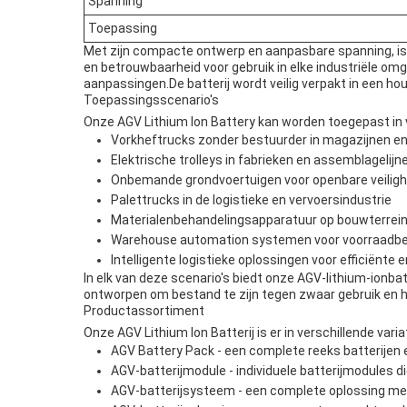
Spanning
Toepassing
Met zijn compacte ontwerp en aanpasbare spanning, is 
en betrouwbaarheid voor gebruik in elke industriële omg
aanpassingen.De batterij wordt veilig verpakt in een 
Toepassingsscenario's
Onze AGV Lithium Ion Battery kan worden toegepast in 
Vorkheftrucks zonder bestuurder in magazijnen en 
Elektrische trolleys in fabrieken en assemblagelijn
Onbemande grondvoertuigen voor openbare veiligh
Palettrucks in de logistieke en vervoersindustrie
Materialenbehandelingsapparatuur op bouwterreinen
Warehouse automation systemen voor voorraadbeh
Intelligente logistieke oplossingen voor efficiënte 
In elk van deze scenario's biedt onze AGV-lithium-ionb
ontworpen om bestand te zijn tegen zwaar gebruik en h
Productassortiment
Onze AGV Lithium Ion Batterij is er in verschillende var
AGV Battery Pack - een complete reeks batterijen
AGV-batterijmodule - individuele batterijmodules 
AGV-batterijsysteem - een complete oplossing met