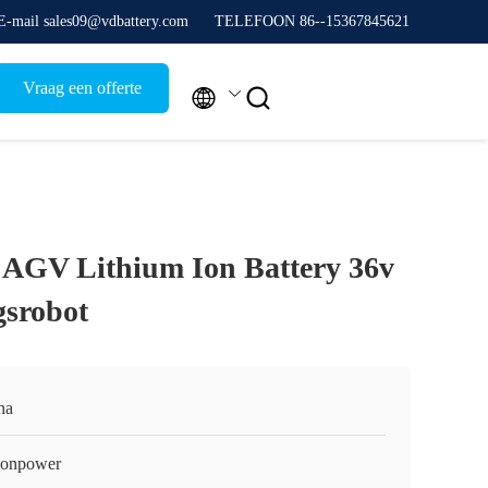
E-mail sales09@vdbattery.com
TELEFOON 86--15367845621
Vraag een offerte


 AGV Lithium Ion Battery 36v
gsrobot
na
onpower