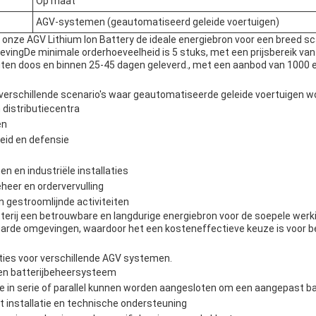
Op maat
AGV-systemen (geautomatiseerd geleide voertuigen)
onze AGV Lithium Ion Battery de ideale energiebron voor een breed s
evingDe minimale orderhoeveelheid is 5 stuks, met een prijsbereik van
houten doos en binnen 25-45 dagen geleverd., met een aanbod van 100
verschillende scenario's waar geautomatiseerde geleide voertuigen wo
distributiecentra
en
eid en defensie
 en industriële installaties
eer en ordervervulling
en gestroomlijnde activiteiten
atterij een betrouwbare en langdurige energiebron voor de soepele wer
arde omgevingen, waardoor het een kosteneffectieve keuze is voor b
iaties voor verschillende AGV systemen.
 en batterijbeheersysteem
die in serie of parallel kunnen worden aangesloten om een aangepast b
 installatie en technische ondersteuning