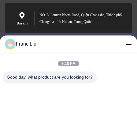
NO. 8, Lantian North Road, Quận Changsha, Thành phố
Changsha, tỉnh Hunan, Trung Quốc
Địa chỉ
Franc Liu
sales09@vdbattery.com
E-mail
7:18 PM
Good day, what product are you looking for?
0086-15367845621
Điện thoại
Hunan Wisdom Technology Co., Ltd.