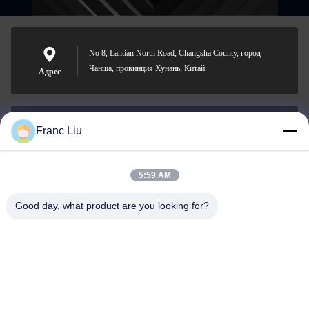
No 8, Lantian North Road, Changsha County, город
Чанша, провинция Хунань, Китай
Адрес
Franc Liu
sales09@vdbattery.com
Электронная
почта
5:59 AM
Good day, what product are you looking for?
0086-15367845621
Телефон