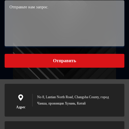
Отправить
No 8, Lantian North Road, Changsha County, город
Чанша, провинция Хунань, Китай
Адрес