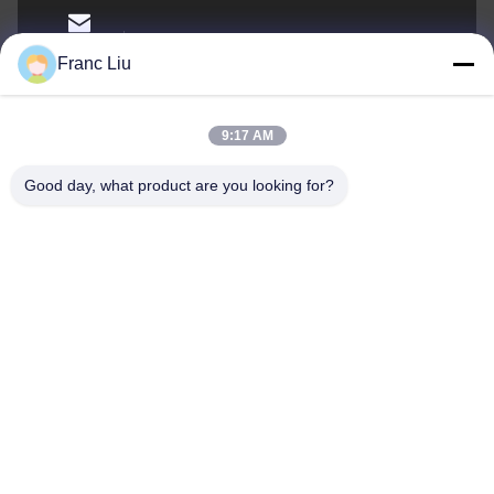
sales09@vdbattery.com
Электронная
Franc Liu
почта
9:17 AM
Good day, what product are you looking for?
0086-15367845621
Телефон
Hunan Wisdom Technology Co., Ltd.