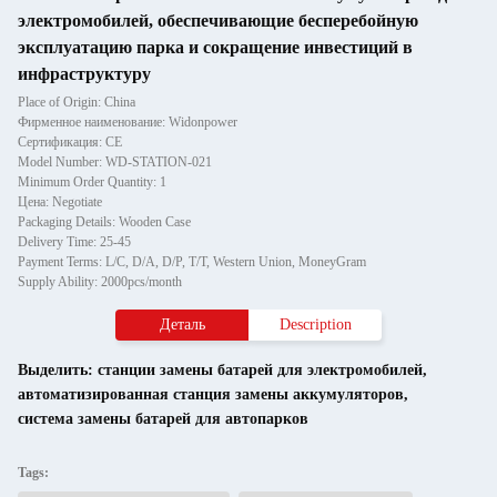
электромобилей, обеспечивающие бесперебойную
эксплуатацию парка и сокращение инвестиций в
инфраструктуру
Place of Origin: China
Фирменное наименование: Widonpower
Сертификация: CE
Model Number: WD-STATION-021
Minimum Order Quantity: 1
Цена: Negotiate
Packaging Details: Wooden Case
Delivery Time: 25-45
Payment Terms: L/C, D/A, D/P, T/T, Western Union, MoneyGram
Supply Ability: 2000pcs/month
Деталь
Description
Выделить:
станции замены батарей для электромобилей
,
автоматизированная станция замены аккумуляторов
,
система замены батарей для автопарков
Tags: