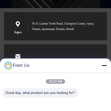
No 8, Lantian North Road, Changsha County, город
Чанша, провинция Хунань, Китай
Адрес
sales09@vdbattery.com
Электронная
Franc Liu
почта
10:17 AM
Good day, what product are you looking for?
0086-15367845621
Телефон