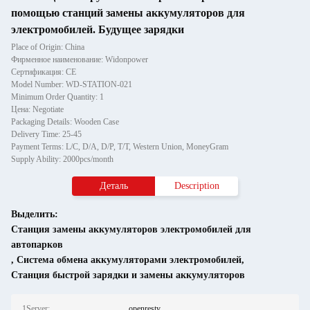
помощью станций замены аккумуляторов для
электромобилей. Будущее зарядки
Place of Origin: China
Фирменное наименование: Widonpower
Сертификация: CE
Model Number: WD-STATION-021
Minimum Order Quantity: 1
Цена: Negotiate
Packaging Details: Wooden Case
Delivery Time: 25-45
Payment Terms: L/C, D/A, D/P, T/T, Western Union, MoneyGram
Supply Ability: 2000pcs/month
Деталь
Description
Выделить:
Станция замены аккумуляторов электромобилей для
автопарков
,
Система обмена аккумуляторами электромобилей
,
Станция быстрой зарядки и замены аккумуляторов
1Server:
openresty