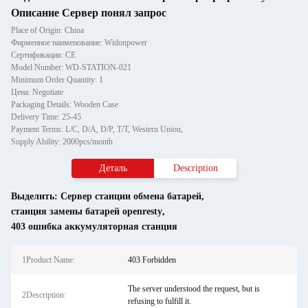
Описание Сервер понял запрос
Place of Origin: China
Фирменное наименование: Widonpower
Сертификация: CE
Model Number: WD-STATION-021
Minimum Order Quantity: 1
Цена: Negotiate
Packaging Details: Wooden Case
Delivery Time: 25-45
Payment Terms: L/C, D/A, D/P, T/T, Western Union,
Supply Ability: 2000pcs/month
Деталь
Description
Выделить:
Сервер станции обмена батарей
,
станция замены батарей openresty
,
403 ошибка аккумуляторная станция
1Product Name:
403 Forbidden
The server understood the request, but is
2Description:
refusing to fulfill it.