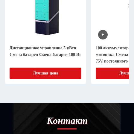
Дистанционное управление 5 кВтч
100 аккумуляторов
Смена батареи Смена батареи 100 Вт
мотоцикл Смена ак
75V постоянного т
электроэнергии
Лучшая цена
Лучшая
Контакт