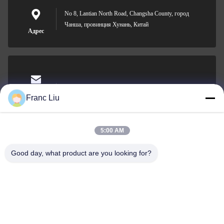
No 8, Lantian North Road, Changsha County, город
Чанша, провинция Хунань, Китай
Адрес
sales09@vdbattery.com
Электронная
Franc Liu
почта
5:00 AM
Good day, what product are you looking for?
0086-15367845621
Телефон