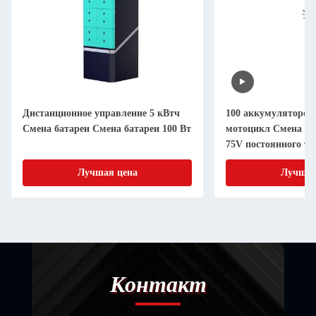
Дистанционное управление 5 кВтч
100 аккумуляторов
Смена батареи Смена батареи 100 Вт
мотоцикл Смена ак
75V постоянного т
электроэнергии
Лучшая цена
Лучшая
Контакт