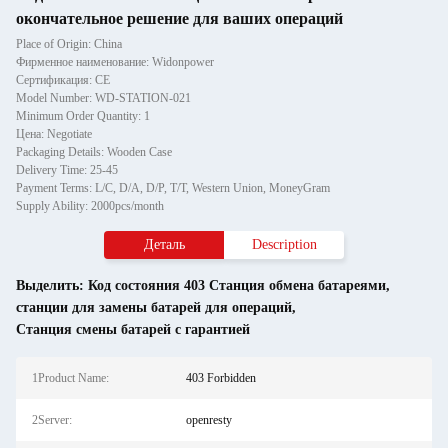
окончательное решение для ваших операций
Place of Origin: China
Фирменное наименование: Widonpower
Сертификация: CE
Model Number: WD-STATION-021
Minimum Order Quantity: 1
Цена: Negotiate
Packaging Details: Wooden Case
Delivery Time: 25-45
Payment Terms: L/C, D/A, D/P, T/T, Western Union, MoneyGram
Supply Ability: 2000pcs/month
Деталь
Description
Выделить:
Код состояния 403 Станция обмена батареями
,
станции для замены батарей для операций
,
Станция смены батарей с гарантией
1Product Name:
403 Forbidden
2Server:
openresty