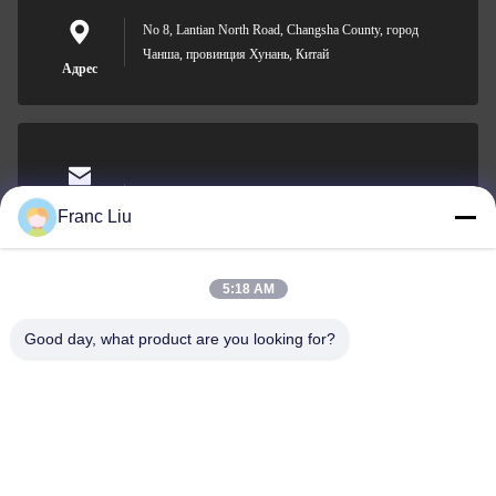
No 8, Lantian North Road, Changsha County, город
Чанша, провинция Хунань, Китай
Адрес
sales09@vdbattery.com
Электронная
Franc Liu
почта
5:18 AM
Good day, what product are you looking for?
0086-15367845621
Телефон