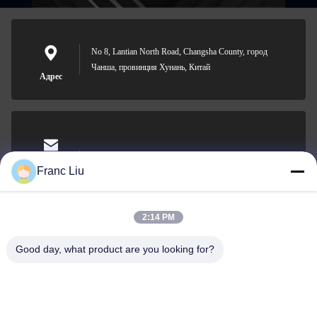
No 8, Lantian North Road, Changsha County, город
Чанша, провинция Хунань, Китай
Адрес
sales09@vdbattery.com
Электронная
Franc Liu
почта
2:14 PM
Good day, what product are you looking for?
0086-15367845621
Телефон