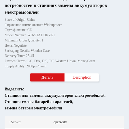
потребностей в станциях замены аккумуляторов
электромобилей
Place of Origin: China
Фирменное наименование: Widonpower
Сертификация: CE
Model Number: WD-STATION-021
Minimum Order Quantity: 1
Цена: Negotiate
Packaging Details: Wooden Case
Delivery Time: 25-45
Payment Terms: L/C, D/A, D/P, T/T, Western Union, MoneyGram
Supply Ability: 2000pcs/month
Деталь
Description
Выделить:
Станция для замены аккумуляторов электромобилей
,
Станция смены батарей с гарантией
,
замена батареи электромобиля
1Server:
openresty