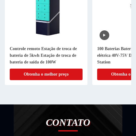
Controle remoto Estação de troca de
100 Baterias Bateria 
bateria de 5kwh Estação de troca de
elétrica 40V-75V D
bateria de saída de 100W
Station
Obtenha o melhor preço
Obtenha o me
CONTATO