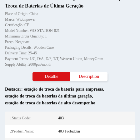
Troca de Baterias de Última Geração
Place of Origin: China
Marca: Widonpower
Certificação: CE
Model Number: WD-STATION-021
Minimum Order Quantity: 1
Preço: Negotiate
Packaging Details: Wooden Case
Delivery Time: 25-45
Payment Terms: L/C, D/A, D/P, T/T, Western Union, MoneyGram
Supply Ability: 2000pcs/month
Detalhe
Description
Destacar:
estação de troca de bateria para empresas
,
estação de troca de baterias de última geração
,
estação de troca de baterias de alto desempenho
1Status Code:
403
2Product Name:
403 Forbidden